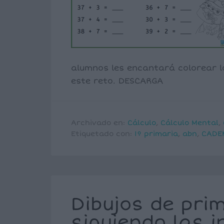
alumnos les encantará colorear l
este reto. DESCARGA
Archivado en:
Cálculo
,
Cálculo Mental
,
Etiquetado con:
1º primaria
,
abn
,
CADE
Dibujos de pri
siguiendo las 