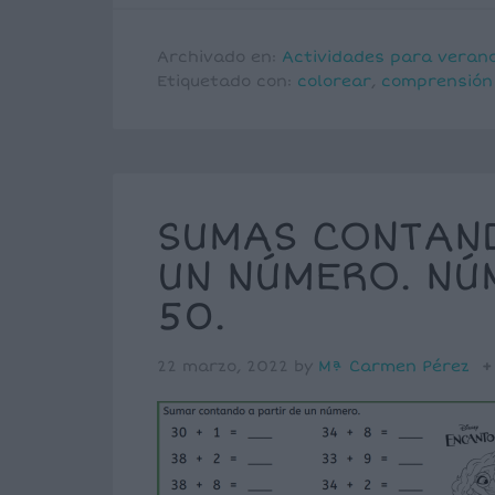
Archivado en:
Actividades para veran
Etiquetado con:
colorear
,
comprensión
SUMAS CONTAND
UN NÚMERO. NÚ
50.
22 marzo, 2022
by
Mª Carmen Pérez