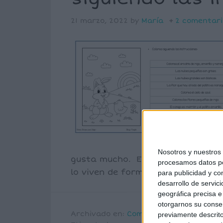
21 marzo, 2022
by
María
2 comentari
Nosotros y nuestro
gusta mucho. El objetivo sigue si
procesamos datos per
lo viven de forma mucho más lúdi
para publicidad y co
desarrollo de servici
geográfica precisa e 
otorgarnos su conse
Archivado en:
Comprensión lectora
,
Fr
previamente descrito