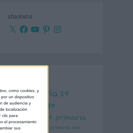
SÍGUENOS
X
Facebook
YouTube
Pinterest
Instagram
ETIQUETAS
ivo, como cookies, y
1º primaria
2º
por un dispositivo
ón de audiencia y
primaria
3º
de localización
primaria
 clic para
4º primaria
bo el procesamiento
5º primaria
6º primaria
abn
cambiar sus