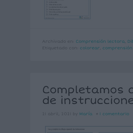
Archivado en:
Comprensión lectora
,
Di
Etiquetado con:
colorear
,
comprensión
Completamos di
de instruccion
21 abril, 2021
by
María
1 comentario