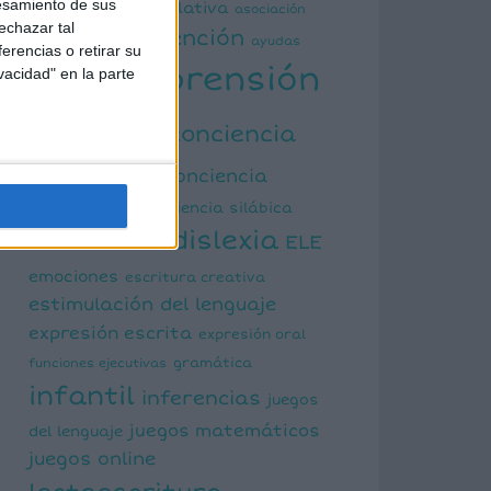
esamiento de sus
actividad manipulativa
asociación
echazar tal
atención
palabra imagen
ayudas
erencias o retirar su
comprensión
vacidad" en la parte
visuales
lectora
conciencia
fonológica
conciencia
semántica
conciencia silábica
dislexia
ELE
cálculo mental
emociones
escritura creativa
estimulación del lenguaje
expresión escrita
expresión oral
funciones ejecutivas
gramática
infantil
inferencias
juegos
juegos matemáticos
del lenguaje
juegos online