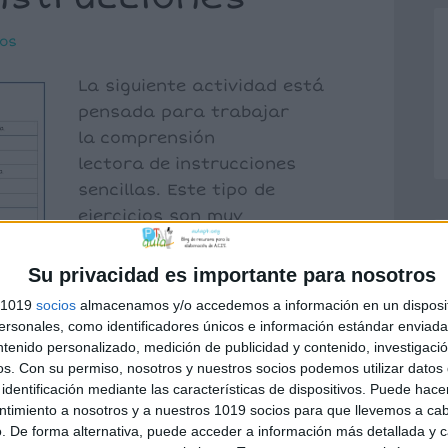
os
La siguiente actividad está
pensada para trabajar
la comprensión
lectora de instrucciones
sencillas. Este tipo de
ejercicios son muy
motivadores para nuestros
alumnos ya que implica la
Su privacidad es importante para nosotros
tarea colorear, algo que le
s 1019
socios
almacenamos y/o accedemos a información en un disposit
endo la comprensión lectora pero ellos
sonales, como identificadores únicos e información estándar enviada 
ca.
ntenido personalizado, medición de publicidad y contenido, investigaci
os.
Con su permiso, nosotros y nuestros socios podemos utilizar datos 
identificación mediante las características de dispositivos. Puede hacer
ntimiento a nosotros y a nuestros 1019 socios para que llevemos a ca
ases
. De forma alternativa, puede acceder a información más detallada y 