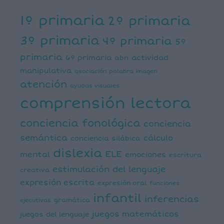
1º primaria
2º primaria
3º primaria
4º primaria
5º
primaria
6º primaria
actividad
abn
manipulativa
asociación palabra imagen
atención
ayudas visuales
comprensión lectora
conciencia fonológica
conciencia
semántica
cálculo
conciencia silábica
dislexia
ELE
mental
emociones
escritura
estimulación del lenguaje
creativa
expresión escrita
expresión oral
funciones
infantil
inferencias
ejecutivas
gramática
juegos matemáticos
juegos del lenguaje