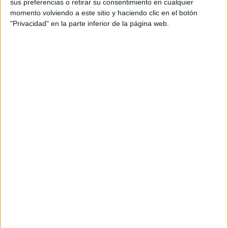
Me parece este rincón de
sus preferencias o retirar su consentimiento en cualquier
momento volviendo a este sitio y haciendo clic en el botón
internet fabuloso, el hecho de
"Privacidad" en la parte inferior de la página web.
compartir todo ese material
para nuestra labor, es loable.
Tengo digitalizado el DSM-IV Y
el libro de Goleman
«Inteligencia Emocional» si me
das tu correo electrónico te lo
envío para que lo cuelgues en
esta página. un saludo.
RESPONDER
María
dice
1 OCTUBRE, 2008 EN 10:34
PM
Donde dices, «Más fuentes