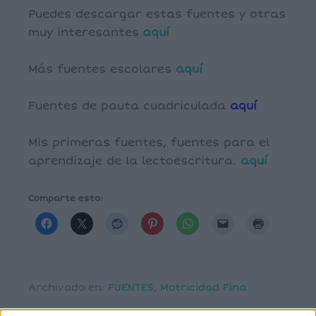
Puedes descargar estas fuentes y otras
muy interesantes
aquí
Más fuentes escolares
aquí
Fuentes de pauta cuadriculada
aquí
Mis primeras fuentes, fuentes para el
aprendizaje de la lectoescritura.
aquí
Comparte esto:
Archivado en:
FUENTES
,
Motricidad Fina