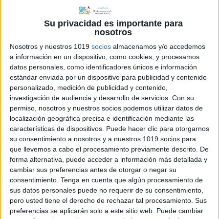
Su privacidad es importante para
nosotros
Comentarios
Nosotros y nuestros 1019
socios
almacenamos y/o accedemos
a información en un dispositivo, como cookies, y procesamos
datos personales, como identificadores únicos e información
estándar enviada por un dispositivo para publicidad y contenido
carmen
dice
personalizado, medición de publicidad y contenido,
2 ABRIL, 2008 EN 11:28 AM
investigación de audiencia y desarrollo de servicios.
Con su
permiso, nosotros y nuestros socios podemos utilizar datos de
Gracias por las letras, me
localización geográfica precisa e identificación mediante las
vienen de miedo para el cole
características de dispositivos. Puede hacer clic para otorgarnos
su consentimiento a nosotros y a nuestros 1019 socios para
que llevemos a cabo el procesamiento previamente descrito. De
RESPONDER
forma alternativa, puede acceder a información más detallada y
cambiar sus preferencias antes de otorgar o negar su
consentimiento.
Tenga en cuenta que algún procesamiento de
Alba
dice
sus datos personales puede no requerir de su consentimiento,
27 MAYO, 2008 EN 9:27 PM
pero usted tiene el derecho de rechazar tal procesamiento. Sus
preferencias se aplicarán solo a este sitio web. Puede cambiar