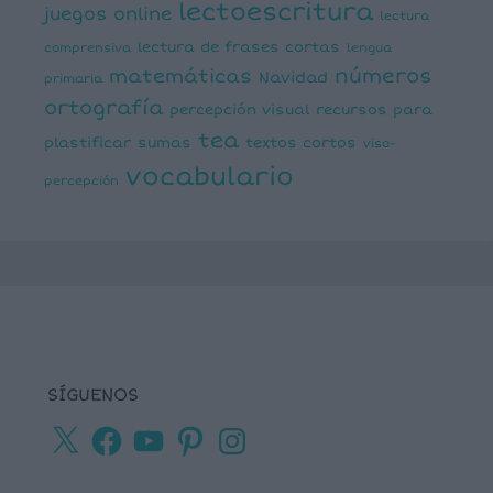
lectoescritura
juegos online
lectura
lectura de frases cortas
comprensiva
lengua
números
matemáticas
Navidad
primaria
ortografía
percepción visual
recursos para
tea
plastificar
sumas
textos cortos
viso-
vocabulario
percepción
SÍGUENOS
X
Facebook
YouTube
Pinterest
Instagram