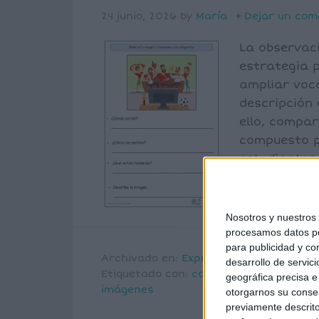
24 junio, 2026
by
María
Dejar un com
La observac
estrategia p
ampliar voc
descripción 
ello, compa
compuesto po
estudiantes
y responder
ven.
Nosotros y nuestro
procesamos datos per
para publicidad y co
Archivado en:
Expresión oral
desarrollo de servici
Etiquetado con:
comprensión lectora
,
geográfica precisa e 
imágenes
otorgarnos su conse
previamente descrito