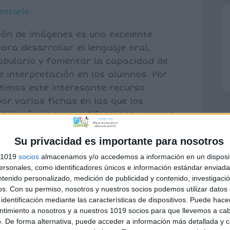
entario
ión de imágenes es una excelente
ara desarrollar el lenguaje oral,
abulario y fomentar la capacidad de
e interpretación en los alumnos. Por
rtimos este interesante recurso
r varias fichas en las que los
 deberán observar diferentes escenas
 preguntas relacionadas con lo que
Su privacidad es importante para nosotros
s 1019
socios
almacenamos y/o accedemos a información en un disposit
sonales, como identificadores únicos e información estándar enviada 
ntenido personalizado, medición de publicidad y contenido, investigaci
os.
Con su permiso, nosotros y nuestros socios podemos utilizar datos 
describir
,
DESCRIPCIÓN
,
expresión oral
,
identificación mediante las características de dispositivos. Puede hacer
ntimiento a nosotros y a nuestros 1019 socios para que llevemos a ca
. De forma alternativa, puede acceder a información más detallada y 