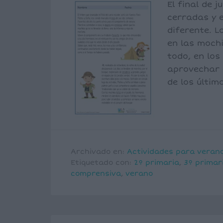
El final de 
cerradas y e
diferente. L
en las mochi
todo, en lo
aprovechar 
de los últim
Archivado en:
Actividades para veran
Etiquetado con:
2º primaria
,
3º primar
comprensiva
,
verano