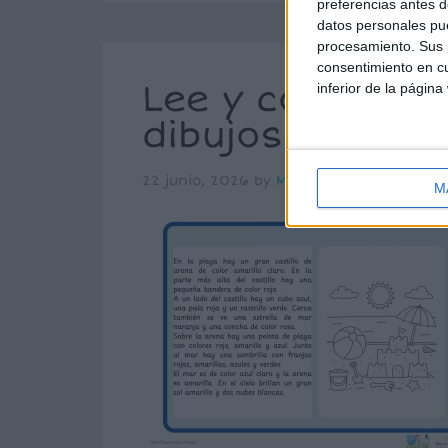
preferencias antes d
datos personales pue
procesamiento. Sus p
consentimiento en cu
Lee y colorea: 
inferior de la página
dibujos verani
22 junio, 2026
by
María
Dejar un com
M