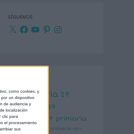
SÍGUENOS
X
Facebook
YouTube
Pinterest
Instagram
ETIQUETAS
ivo, como cookies, y
1º primaria
2º
por un dispositivo
ón de audiencia y
primaria
3º
de localización
primaria
 clic para
4º primaria
bo el procesamiento
5º primaria
6º primaria
abn
cambiar sus