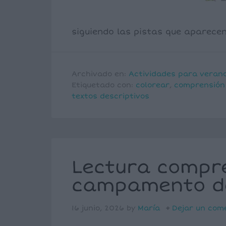
siguiendo las pistas que aparecen
Archivado en:
Actividades para veran
Etiquetado con:
colorear
,
comprensión
textos descriptivos
Lectura compre
campamento d
16 junio, 2026
by
María
Dejar un com