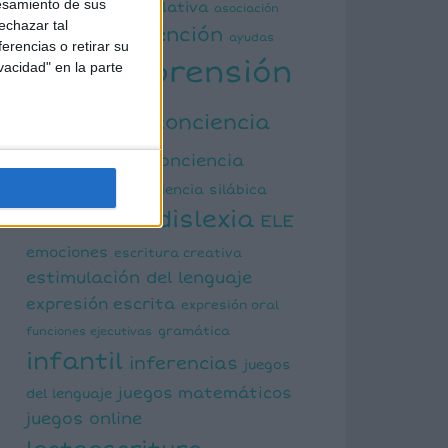
esamiento de sus
actividad manipulativa
asociación
echazar tal
atención
palabra imagen
ayudas
erencias o retirar su
comprensión
vacidad" en la parte
visuales
lectora
conciencia
fonológica
conciencia
semántica
conciencia silábica
dislexia
ELE
cálculo mental
emociones
escritura creativa
estimulación del lenguaje
expresión escrita
expresión oral
funciones ejecutivas
gramática
infantil
inferencias
juegos
juegos matemáticos
del lenguaje
juegos online