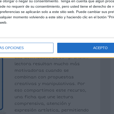
e otorgar o negar su consentimiento.
Tenga en cuenta que algún proc
de no requerir de su consentimiento, pero usted tiene el derecho de r
referencias se aplicarán solo a este sitio web. Puede cambiar sus pref
alquier momento volviendo a este sitio y haciendo clic en el botón "Pri
Textos con
 web.
egos
entario
ÁS OPCIONES
ACEPTO
Las actividades de comprensión
lectora resultan mucho más
motivadoras cuando se
combinan con propuestas
creativas y manipulativas. Por
eso compartimos este recurso,
una ficha que une lectura
comprensiva, atención y
expresión artística, permitiendo