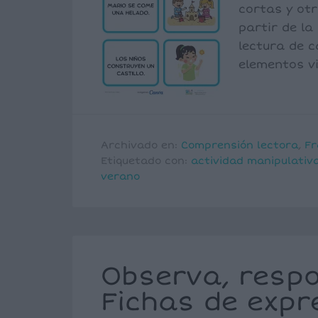
cortas y otr
partir de la
lectura de c
elementos vi
Archivado en:
Comprensión lectora
,
Fr
Etiquetado con:
actividad manipulativ
verano
Observa, respo
Fichas de expr