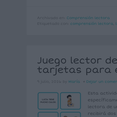
Archivado en:
Comprensión lectora
Etiquetado con:
comprensión lectora
,
Juego lector d
tarjetas para
9 julio, 2026
by
María
Dejar un come
Esta activi
específicam
lectora de u
recibirá dos