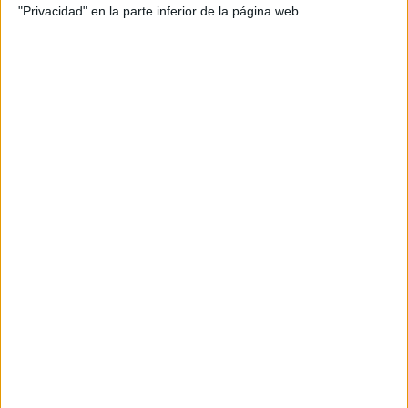
Uso de monedas Euro
"Privacidad" en la parte inferior de la página web.
Resolución de problemas de la vida real
Estadística
Media aritmética, frecuencia, moda y
mediana
Lectura de tablas
Azar y probabilidad
Bloque 4. Geometría.
LA SITUACIÓN EN EL PLANO Y EN EL