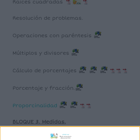
Raices cuadradas
Resolución de problemas.
Operaciones con paréntesis
Múltiplos y divisores
Cálculo de porcentajes
Porcentaje y fracción.
Proporcinalidad
BLOQUE 3. Medidas.
Sistema métritrico decimal