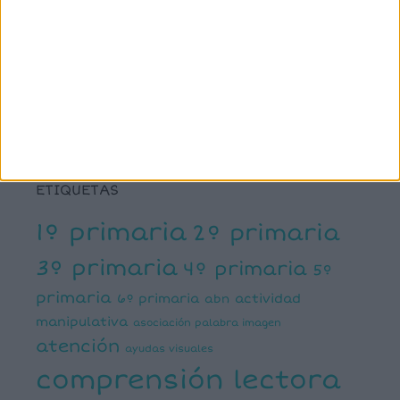
SÍGUENOS
X
Facebook
YouTube
Pinterest
Instagram
ETIQUETAS
1º primaria
2º primaria
3º primaria
4º primaria
5º
primaria
6º primaria
actividad
abn
manipulativa
asociación palabra imagen
atención
ayudas visuales
comprensión lectora