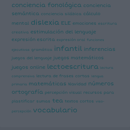
conciencia fonológica
conciencia
semántica
cálculo
conciencia silábica
dislexia
ELE
mental
emociones
escritura
estimulación del lenguaje
creativa
expresión escrita
expresión oral
funciones
infantil
inferencias
ejecutivas
gramática
juegos matemáticos
juegos del lenguaje
lectoescritura
juegos online
lectura
lectura de frases cortas
comprensiva
lengua
números
matemáticas
Navidad
primaria
ortografía
percepción visual
recursos para
tea
plastificar
sumas
textos cortos
viso-
vocabulario
percepción