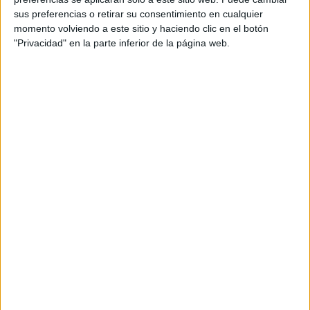
interactivos. Nosotros trabajamos con
sus preferencias o retirar su consentimiento en cualquier
estos problemas a través de la
momento volviendo a este sitio y haciendo clic en el botón
"Privacidad" en la parte inferior de la página web.
classroom, el alumno lee el problema y
lo resuelve en la libreta. Cuando ha
terminado anota los resultados en la
ficha interactiva, […]
Archivado en:
Problemas
,
Resolución de
Problemas
Etiquetado con:
4º primaria
,
ficha interactiva
,
resolución de problemas
PROBLEMAS 4º