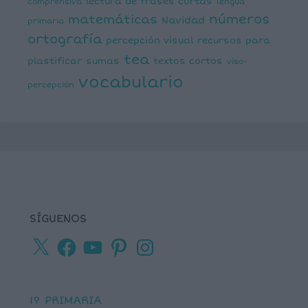
lectura de frases cortas
comprensiva
lengua
números
matemáticas
Navidad
primaria
ortografía
percepción visual
recursos para
tea
plastificar
sumas
textos cortos
viso-
vocabulario
percepción
SÍGUENOS
X
Facebook
YouTube
Pinterest
Instagram
1º PRIMARIA