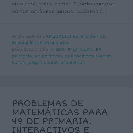
vida real, tales como: Cuánto cuestan
varios artículos juntos. Cuántos […]
Archivado en:
APLICACIONES
,
Problemas
,
Resolución de Problemas
Etiquetado con:
1º ESO
,
4º primaria
,
5º
primaria
,
6º primaria
,
aplicaciones aulapt
,
euros
,
juegos online
,
problemas
PROBLEMAS DE
MATEMÁTICAS PARA
4º DE PRIMARIA.
INTERACTIVOS E