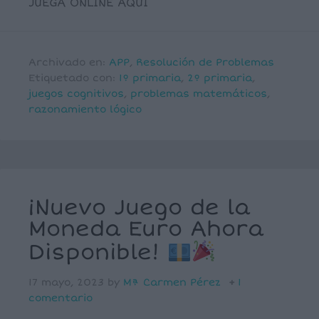
JUEGA ONLINE AQUÍ
Archivado en:
APP
,
Resolución de Problemas
Etiquetado con:
1º primaria
,
2º primaria
,
juegos cognitivos
,
problemas matemáticos
,
razonamiento lógico
¡Nuevo Juego de la
Moneda Euro Ahora
Disponible!
17 mayo, 2023
by
Mª Carmen Pérez
1
comentario