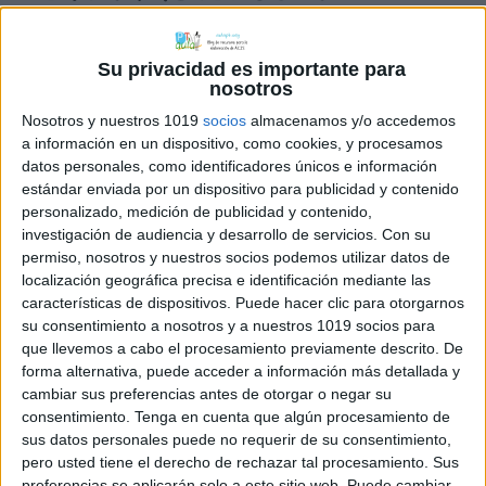
IMPRIMIBLES. BLOQUE
2
Su privacidad es importante para
nosotros
29 noviembre, 2020
by
Mª Carmen Pérez
4
Nosotros y nuestros 1019
socios
almacenamos y/o accedemos
comentarios
a información en un dispositivo, como cookies, y procesamos
datos personales, como identificadores únicos e información
estándar enviada por un dispositivo para publicidad y contenido
personalizado, medición de publicidad y contenido,
investigación de audiencia y desarrollo de servicios.
Con su
permiso, nosotros y nuestros socios podemos utilizar datos de
localización geográfica precisa e identificación mediante las
características de dispositivos. Puede hacer clic para otorgarnos
su consentimiento a nosotros y a nuestros 1019 socios para
que llevemos a cabo el procesamiento previamente descrito. De
forma alternativa, puede acceder a información más detallada y
Os comparto un nuevo bloque de
cambiar sus preferencias antes de otorgar o negar su
problemas de matemáticas. Al igual que
consentimiento.
Tenga en cuenta que algún procesamiento de
sus datos personales puede no requerir de su consentimiento,
los que presentaba ayer, están en los
pero usted tiene el derecho de rechazar tal procesamiento. Sus
dos formatos, imprimible e
preferencias se aplicarán solo a este sitio web. Puede cambiar