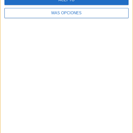
Etiquetado con:
educación emocional
,
pensamiento creativo
,
resolución de
MÁS OPCIONES
problemas
COLECCIÓN DE
GUIONES SOCIALES
14 octubre, 2019
by
Mª Carmen Pérez
4
comentarios
Victoria López
Madroñero,
Maestra P.T.
del C.E.I.P.
«José Luis