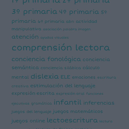
1º primaria
2º primaria
3º primaria
4º primaria
5º
primaria
6º primaria
actividad
abn
manipulativa
asociación palabra imagen
atención
ayudas visuales
comprensión lectora
conciencia fonológica
conciencia
semántica
cálculo
conciencia silábica
dislexia
ELE
mental
emociones
escritura
estimulación del lenguaje
creativa
expresión escrita
expresión oral
funciones
infantil
inferencias
ejecutivas
gramática
juegos matemáticos
juegos del lenguaje
lectoescritura
juegos online
lectura