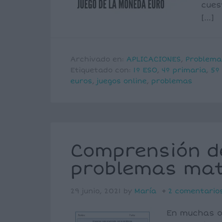
cues
[…]
Archivado en:
APLICACIONES
,
Problema
Etiquetado con:
1º ESO
,
4º primaria
,
5º
euros
,
juegos online
,
problemas
Comprensión d
problemas ma
29 junio, 2021
by
María
2 comentario
En muchas o