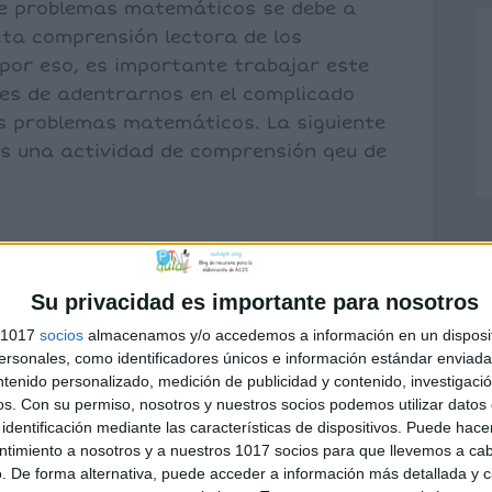
de problemas matemáticos se debe a
cta comprensión lectora de los
por eso, es importante trabajar este
es de adentrarnos en el complicado
s problemas matemáticos. La siguiente
s una actividad de comprensión qeu de
Su privacidad es importante para nosotros
ATEMÁTICAS
,
Problemas
enunciados matemáticos
,
resolución de
s 1017
socios
almacenamos y/o accedemos a información en un disposit
sonales, como identificadores únicos e información estándar enviada 
ntenido personalizado, medición de publicidad y contenido, investigaci
os.
Con su permiso, nosotros y nuestros socios podemos utilizar datos 
identificación mediante las características de dispositivos. Puede hacer
ntimiento a nosotros y a nuestros 1017 socios para que llevemos a ca
. De forma alternativa, puede acceder a información más detallada y 