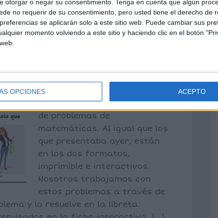
 MATEMÁTICAS
e otorgar o negar su consentimiento.
Tenga en cuenta que algún proc
de no requerir de su consentimiento, pero usted tiene el derecho de r
IMARIA.
referencias se aplicarán solo a este sitio web. Puede cambiar sus pref
alquier momento volviendo a este sitio y haciendo clic en el botón "Pri
 IMPRIMIBLES.
 web.
ez
4 comentarios
ÁS OPCIONES
ACEPTO
Os comparto un nuevo bloque
de problemas de
matemáticas. Al igual que los
que presentaba ayer, están
en los dos formatos,
imprimible e interactivos.
Nosotros trabajamos con
estos problemas a través de
lema y lo resuelve en la libreta.
sultados en la ficha interactiva, […]