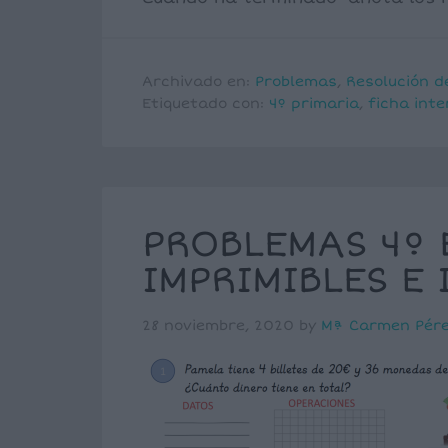
Archivado en:
Problemas
,
Resolución d
Etiquetado con:
4º primaria
,
ficha inte
PROBLEMAS 4º 
IMPRIMIBLES E
28 noviembre, 2020
by
Mª Carmen Pér