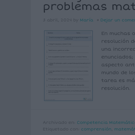
problemas ma
3 abril, 2024
by
María
Dejar un come
En muchas o
resolución 
una incorre
enunciados; 
aspecto ant
mundo de lo
tarea es má
resolución.
Archivado en:
Competencia Matemátic
Etiquetado con:
comprensión
,
matemát