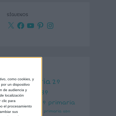
SÍGUENOS
X
Facebook
YouTube
Pinterest
Instagram
ETIQUETAS
ivo, como cookies, y
1º primaria
2º
por un dispositivo
ón de audiencia y
primaria
3º
de localización
primaria
 clic para
4º primaria
bo el procesamiento
5º primaria
6º primaria
abn
cambiar sus