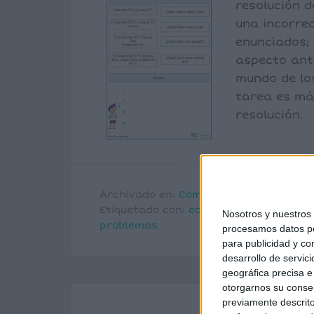
resolución 
una incorre
enunciados; 
aspecto ant
mundo de lo
tarea es má
resolución.
Archivado en:
Comprensión lectora
,
M
Etiquetado con:
comprensión lectora
,
Nosotros y nuestro
problemas
procesamos datos per
para publicidad y co
desarrollo de servici
geográfica precisa e 
otorgarnos su conse
previamente descrito