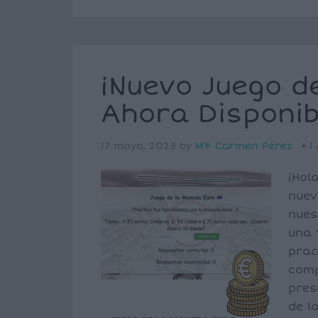
¡Nuevo Juego d
Ahora Disponib
17 mayo, 2023
by
Mª Carmen Pérez
1
¡Hol
nuev
nues
una 
prac
comp
pres
de l