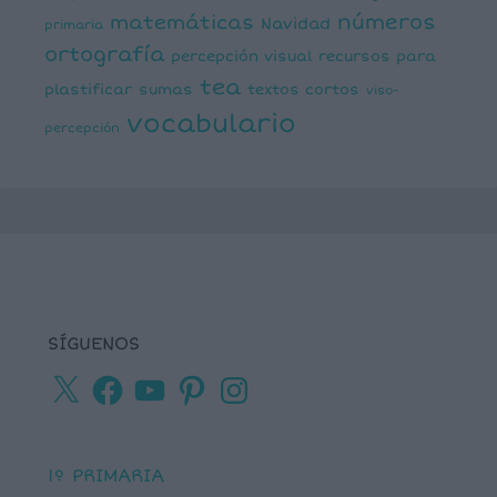
números
matemáticas
Navidad
primaria
ortografía
percepción visual
recursos para
tea
plastificar
sumas
textos cortos
viso-
vocabulario
percepción
SÍGUENOS
X
Facebook
YouTube
Pinterest
Instagram
1º PRIMARIA