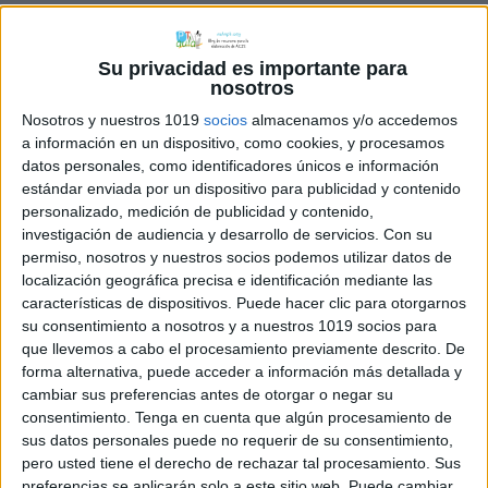
Archivado en:
Fichas de matemáticas
,
Suma y
Resta
Su privacidad es importante para
Etiquetado con:
hojas de cálculo
,
repaso
,
nosotros
restas
,
sumas
,
vacaciones de verano
Nosotros y nuestros 1019
socios
almacenamos y/o accedemos
a información en un dispositivo, como cookies, y procesamos
datos personales, como identificadores únicos e información
estándar enviada por un dispositivo para publicidad y contenido
personalizado, medición de publicidad y contenido,
investigación de audiencia y desarrollo de servicios.
Con su
Hojas de sumas y
permiso, nosotros y nuestros socios podemos utilizar datos de
restas de 1 cifra
localización geográfica precisa e identificación mediante las
características de dispositivos. Puede hacer clic para otorgarnos
para practicar este
su consentimiento a nosotros y a nuestros 1019 socios para
verano
que llevemos a cabo el procesamiento previamente descrito. De
forma alternativa, puede acceder a información más detallada y
cambiar sus preferencias antes de otorgar o negar su
1 julio, 2026
by
María
Dejar un comentario
consentimiento.
Tenga en cuenta que algún procesamiento de
sus datos personales puede no requerir de su consentimiento,
pero usted tiene el derecho de rechazar tal procesamiento. Sus
preferencias se aplicarán solo a este sitio web. Puede cambiar