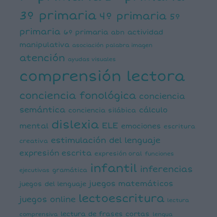
3º primaria
4º primaria
5º
primaria
6º primaria
actividad
abn
manipulativa
asociación palabra imagen
atención
ayudas visuales
comprensión lectora
conciencia fonológica
conciencia
semántica
cálculo
conciencia silábica
dislexia
ELE
mental
emociones
escritura
estimulación del lenguaje
creativa
expresión escrita
expresión oral
funciones
infantil
inferencias
ejecutivas
gramática
juegos matemáticos
juegos del lenguaje
lectoescritura
juegos online
lectura
lectura de frases cortas
comprensiva
lengua