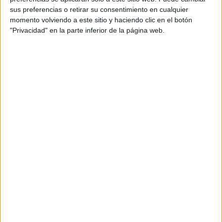
sus preferencias o retirar su consentimiento en cualquier
momento volviendo a este sitio y haciendo clic en el botón
"Privacidad" en la parte inferior de la página web.
El verano también puede ser un
momento perfecto para seguir
reforzando los aprendizajes de una
forma tranquila y sin presiones. Por
eso, compartimos esta colección de
fichas de sumas y restas de una cifra,
pensadas para que los niños y niñas de
los primeros cursos de Primaria
practiquen el cálculo básico durante las