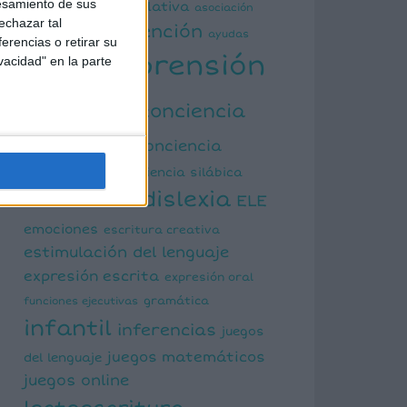
esamiento de sus
actividad manipulativa
asociación
echazar tal
atención
palabra imagen
ayudas
erencias o retirar su
comprensión
vacidad" en la parte
visuales
lectora
conciencia
fonológica
conciencia
semántica
conciencia silábica
dislexia
ELE
cálculo mental
emociones
escritura creativa
estimulación del lenguaje
expresión escrita
expresión oral
funciones ejecutivas
gramática
infantil
inferencias
juegos
juegos matemáticos
del lenguaje
juegos online