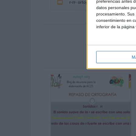
preferencias antes d
datos personales pue
procesamiento. Sus p
consentimiento en cu
inferior de la página
3º 
M