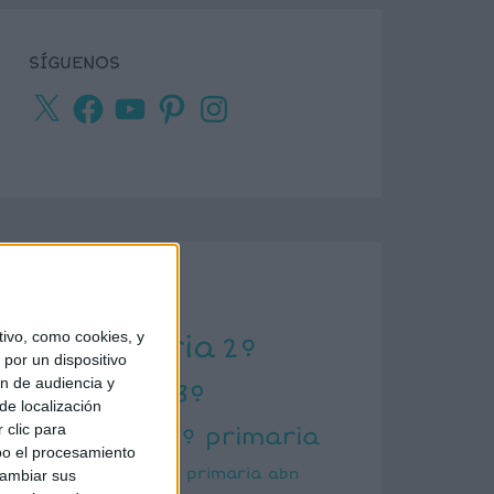
SÍGUENOS
X
Facebook
YouTube
Pinterest
Instagram
ETIQUETAS
ivo, como cookies, y
1º primaria
2º
por un dispositivo
ón de audiencia y
primaria
3º
de localización
primaria
 clic para
4º primaria
bo el procesamiento
5º primaria
6º primaria
abn
cambiar sus