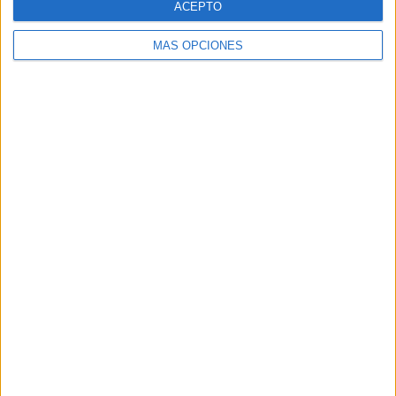
ACEPTO
sílabas mixtas
,
tarjetas imprimibles
MÁS OPCIONES
Sílabas trabadas
perdidas (con L)
21 abril, 2026
by
María
Dejar un comentario