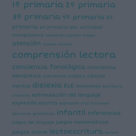
1º primaria
2º primaria
3º primaria
4º primaria
5º
primaria
6º primaria
actividad
abn
manipulativa
asociación palabra imagen
atención
ayudas visuales
comprensión lectora
conciencia fonológica
conciencia
semántica
cálculo
conciencia silábica
dislexia
ELE
mental
emociones
escritura
estimulación del lenguaje
creativa
expresión escrita
expresión oral
funciones
infantil
inferencias
ejecutivas
gramática
juegos matemáticos
juegos del lenguaje
lectoescritura
juegos online
lectura