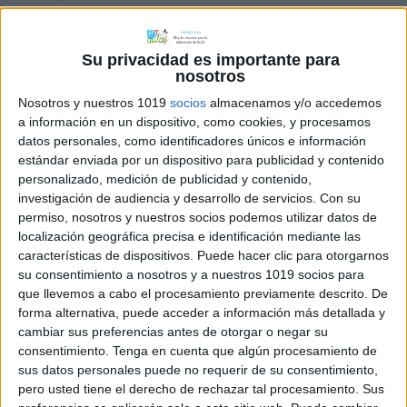
fonológica
,
grafema-fonema
,
lectoescritura
,
letra inicial
,
sonido inicial
Su privacidad es importante para
nosotros
Nosotros y nuestros 1019
socios
almacenamos y/o accedemos
a información en un dispositivo, como cookies, y procesamos
datos personales, como identificadores únicos e información
Plantillas armar
estándar enviada por un dispositivo para publicidad y contenido
palabras por sílabas
personalizado, medición de publicidad y contenido,
investigación de audiencia y desarrollo de servicios.
Con su
permiso, nosotros y nuestros socios podemos utilizar datos de
27 mayo, 2026
by
María
Dejar un comentario
localización geográfica precisa e identificación mediante las
características de dispositivos. Puede hacer clic para otorgarnos
su consentimiento a nosotros y a nuestros 1019 socios para
que llevemos a cabo el procesamiento previamente descrito. De
forma alternativa, puede acceder a información más detallada y
cambiar sus preferencias antes de otorgar o negar su
consentimiento.
Tenga en cuenta que algún procesamiento de
sus datos personales puede no requerir de su consentimiento,
pero usted tiene el derecho de rechazar tal procesamiento. Sus