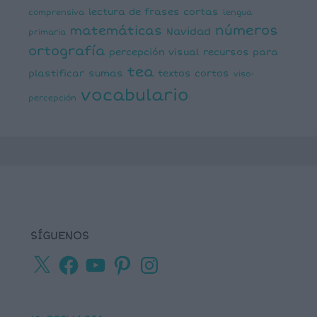
lectura de frases cortas
comprensiva
lengua
números
matemáticas
Navidad
primaria
ortografía
percepción visual
recursos para
tea
plastificar
sumas
textos cortos
viso-
vocabulario
percepción
SÍGUENOS
X
Facebook
YouTube
Pinterest
Instagram