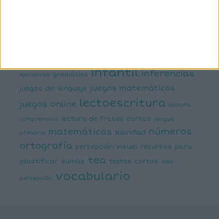
semántica
cálculo
conciencia silábica
dislexia
ELE
mental
emociones
escritura
estimulación del lenguaje
creativa
expresión escrita
expresión oral
funciones
infantil
inferencias
ejecutivas
gramática
juegos matemáticos
juegos del lenguaje
lectoescritura
juegos online
lectura
lectura de frases cortas
comprensiva
lengua
números
matemáticas
Navidad
primaria
ortografía
percepción visual
recursos para
tea
plastificar
sumas
textos cortos
viso-
vocabulario
percepción