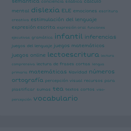
semántica
cálculo
conciencia silábica
dislexia
ELE
mental
emociones
escritura
estimulación del lenguaje
creativa
expresión escrita
expresión oral
funciones
infantil
inferencias
ejecutivas
gramática
juegos matemáticos
juegos del lenguaje
lectoescritura
juegos online
lectura
lectura de frases cortas
comprensiva
lengua
números
matemáticas
Navidad
primaria
ortografía
percepción visual
recursos para
tea
plastificar
sumas
textos cortos
viso-
vocabulario
percepción