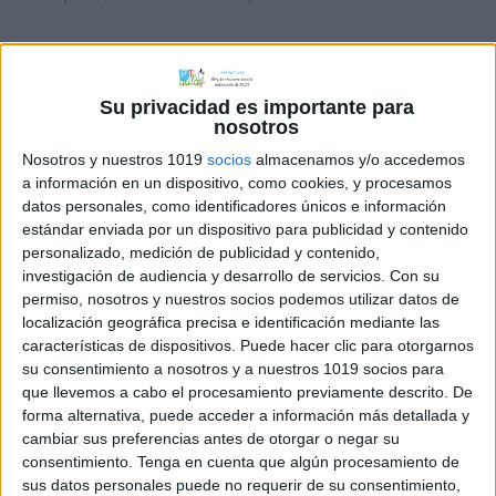
Su privacidad es importante para
nosotros
Explora tu
Nosotros y nuestros 1019
socios
almacenamos y/o accedemos
imaginación
a información en un dispositivo, como cookies, y procesamos
inventando historias
datos personales, como identificadores únicos e información
estándar enviada por un dispositivo para publicidad y contenido
veraniegas
personalizado, medición de publicidad y contenido,
investigación de audiencia y desarrollo de servicios.
Con su
2 julio, 2026
by
María
Dejar un comentario
permiso, nosotros y nuestros socios podemos utilizar datos de
localización geográfica precisa e identificación mediante las
Antes de empezar
características de dispositivos. Puede hacer clic para otorgarnos
su consentimiento a nosotros y a nuestros 1019 socios para
las vacaciones o
que llevemos a cabo el procesamiento previamente descrito. De
durante cualquier
forma alternativa, puede acceder a información más detallada y
momento del
cambiar sus preferencias antes de otorgar o negar su
verano, es una
consentimiento.
Tenga en cuenta que algún procesamiento de
excelente
sus datos personales puede no requerir de su consentimiento,