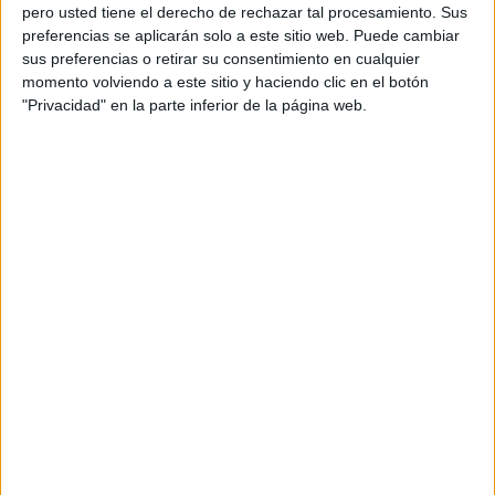
pero usted tiene el derecho de rechazar tal procesamiento. Sus
oportunidad para
preferencias se aplicarán solo a este sitio web. Puede cambiar
fomentar la
sus preferencias o retirar su consentimiento en cualquier
creatividad y la
momento volviendo a este sitio y haciendo clic en el botón
expresión escrita.
"Privacidad" en la parte inferior de la página web.
En esta ocasión
compartimos una colección de fichas
que utilizan ilustraciones creadas con
inteligencia artificial como punto de
partida para inventar historias
originales y llenas de imaginación.
Archivado en:
Actividades para verano
,
Expresión escrita
Etiquetado con:
creatividad
,
escritura
creativa
,
expresión escrita
,
imaginación
,
verano