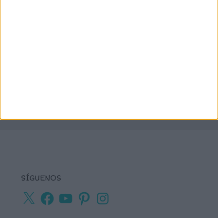
lectoescritura
juegos online
lectura
lectura de frases cortas
comprensiva
lengua
números
matemáticas
Navidad
primaria
ortografía
percepción visual
recursos para
tea
plastificar
sumas
textos cortos
viso-
vocabulario
percepción
SÍGUENOS
X
Facebook
YouTube
Pinterest
Instagram