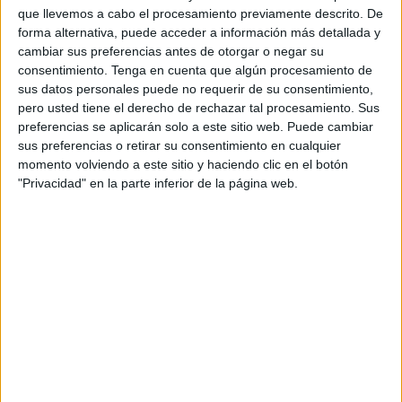
que llevemos a cabo el procesamiento previamente descrito. De
forma alternativa, puede acceder a información más detallada y
Archivado en:
Actividades para verano
,
cambiar sus preferencias antes de otorgar o negar su
Atención
,
Discriminación Visual
consentimiento.
Tenga en cuenta que algún procesamiento de
Etiquetado con:
atención
,
colorear
,
sus datos personales puede no requerir de su consentimiento,
discriminación visual
pero usted tiene el derecho de rechazar tal procesamiento. Sus
preferencias se aplicarán solo a este sitio web. Puede cambiar
sus preferencias o retirar su consentimiento en cualquier
momento volviendo a este sitio y haciendo clic en el botón
"Privacidad" en la parte inferior de la página web.
APLICACIONES AULAPT