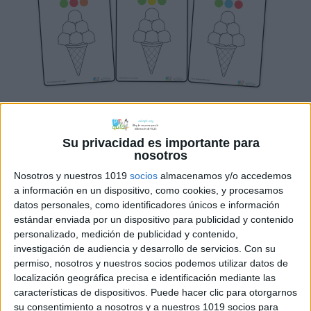
¡Dale un toque fresco y divertido a tus
clases este verano con nuestro nuevo
Su privacidad es importante para
recurso de atención y discriminación
nosotros
visual! En esta ocasión, os compartimos
Nosotros y nuestros 1019
socios
almacenamos y/o accedemos
unas fichas súper veraniegas
a información en un dispositivo, como cookies, y procesamos
datos personales, como identificadores únicos e información
protagonizadas por un delicioso helado
estándar enviada por un dispositivo para publicidad y contenido
en blanco y negro, compuesto por un
personalizado, medición de publicidad y contenido,
cucurucho y cinco bolas dispuestas en
investigación de audiencia y desarrollo de servicios.
Con su
forma piramidal. El reto para los
permiso, nosotros y nuestros socios podemos utilizar datos de
localización geográfica precisa e identificación mediante las
alumnos consiste […]
características de dispositivos. Puede hacer clic para otorgarnos
su consentimiento a nosotros y a nuestros 1019 socios para