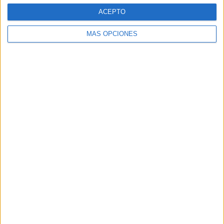
ACEPTO
MÁS OPCIONES
SÍGUENOS
X
Facebook
YouTube
Pinterest
Instagram