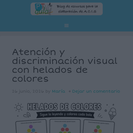
Atención y
discriminación visual
con helados de
colores
26 junio, 2026
by
María
Dejar un comentario