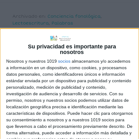
Archivado en:
Conciencia fonológica
,
Lectoescritura
,
Palabras
Etiquetado con:
analizar
,
conciencia
fonológica
,
conciencia silábica
,
lengua
primaria
,
palabras
Su privacidad es importante para
nosotros
Nosotros y nuestros 1019
socios
almacenamos y/o accedemos
a información en un dispositivo, como cookies, y procesamos
datos personales, como identificadores únicos e información
estándar enviada por un dispositivo para publicidad y contenido
Lee, recorta y pega:
personalizado, medición de publicidad y contenido,
Palabras polisémicas
investigación de audiencia y desarrollo de servicios.
Con su
permiso, nosotros y nuestros socios podemos utilizar datos de
localización geográfica precisa e identificación mediante las
7 mayo, 2026
by
María
Dejar un comentario
características de dispositivos. Puede hacer clic para otorgarnos
su consentimiento a nosotros y a nuestros 1019 socios para
que llevemos a cabo el procesamiento previamente descrito. De
forma alternativa, puede acceder a información más detallada y