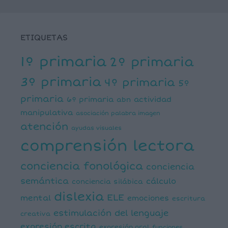
ETIQUETAS
1º primaria
2º primaria
3º primaria
4º primaria
5º
primaria
6º primaria
actividad
abn
manipulativa
asociación palabra imagen
atención
ayudas visuales
comprensión lectora
conciencia fonológica
conciencia
semántica
cálculo
conciencia silábica
dislexia
ELE
mental
emociones
escritura
estimulación del lenguaje
creativa
expresión escrita
expresión oral
funciones