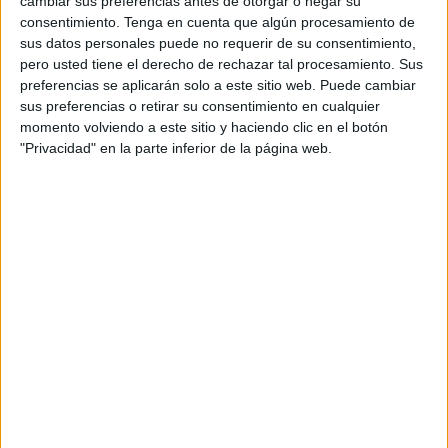
cambiar sus preferencias antes de otorgar o negar su
consentimiento.
Tenga en cuenta que algún procesamiento de
sus datos personales puede no requerir de su consentimiento,
pero usted tiene el derecho de rechazar tal procesamiento. Sus
preferencias se aplicarán solo a este sitio web. Puede cambiar
sus preferencias o retirar su consentimiento en cualquier
momento volviendo a este sitio y haciendo clic en el botón
"Privacidad" en la parte inferior de la página web.
Comprender que una misma palabra
puede albergar significados
completamente distintos es uno de los
hitos más fascinantes y, a la vez,
complejos del desarrollo del lenguaje. En
el entorno educativo, nos encontramos
a menudo con alumnos que necesitan
algo más que una explicación teórica
para asimilar la riqueza de las palabras
polisémicas. Por ello, este […]