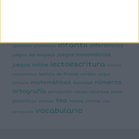
semántica
cálculo
conciencia silábica
dislexia
ELE
mental
emociones
escritura
estimulación del lenguaje
creativa
expresión escrita
expresión oral
funciones
infantil
inferencias
ejecutivas
gramática
juegos matemáticos
juegos del lenguaje
lectoescritura
juegos online
lectura
lectura de frases cortas
comprensiva
lengua
números
matemáticas
Navidad
primaria
ortografía
percepción visual
recursos para
tea
plastificar
sumas
textos cortos
viso-
vocabulario
percepción