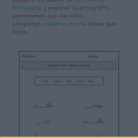
ayuda a fortalecer la
conciencia
fonológica
y mejorar la ortografía,
permitiendo que los niños
completen
palabras
con la sílaba que
falta.