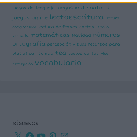
juegos matemáticos
juegos del lenguaje
lectoescritura
juegos online
lectura
lectura de frases cortas
comprensiva
lengua
números
matemáticas
Navidad
primaria
ortografía
percepción visual
recursos para
tea
plastificar
sumas
textos cortos
viso-
vocabulario
percepción
SÍGUENOS
X
Facebook
YouTube
Pinterest
Instagram