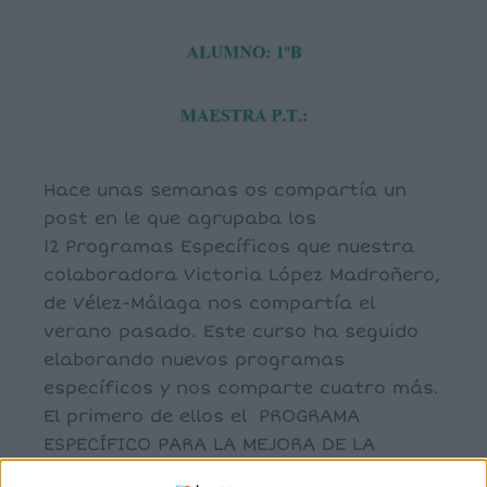
Hace unas semanas os compartía un
post en le que agrupaba los
12 Programas Específicos que nuestra
colaboradora Victoria López Madroñero,
de Vélez-Málaga nos compartía el
verano pasado. Este curso ha seguido
elaborando nuevos programas
específicos y nos comparte cuatro más.
El primero de ellos el PROGRAMA
ESPECÍFICO PARA LA MEJORA DE LA
FUNCIÓN EJECUTIVA para […]