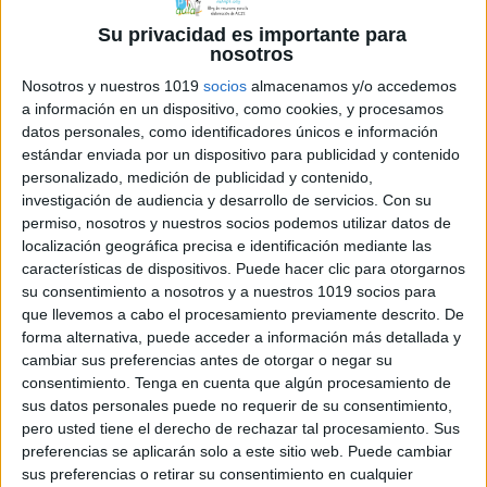
Su privacidad es importante para
nosotros
Archivado en:
ÁREAS CURRICULARES PRIMARIA
,
Nosotros y nuestros 1019
socios
almacenamos y/o accedemos
Atención
,
Funciones Ejecutivas
,
TEA
a información en un dispositivo, como cookies, y procesamos
Etiquetado con:
1º primaria
,
Adaptación
datos personales, como identificadores únicos e información
Curricular
,
funciones ejecutivas
,
estándar enviada por un dispositivo para publicidad y contenido
programaciones
,
programas específicos
,
personalizado, medición de publicidad y contenido,
TDAH
,
tea
investigación de audiencia y desarrollo de servicios.
Con su
permiso, nosotros y nuestros socios podemos utilizar datos de
localización geográfica precisa e identificación mediante las
características de dispositivos. Puede hacer clic para otorgarnos
su consentimiento a nosotros y a nuestros 1019 socios para
que llevemos a cabo el procesamiento previamente descrito. De
DIENTES SANOS. 3º Y
forma alternativa, puede acceder a información más detallada y
cambiar sus preferencias antes de otorgar o negar su
4º DE PRIMARIA. GUÍA
consentimiento.
Tenga en cuenta que algún procesamiento de
PARA EL
sus datos personales puede no requerir de su consentimiento,
pero usted tiene el derecho de rechazar tal procesamiento. Sus
PROFESORADO
preferencias se aplicarán solo a este sitio web. Puede cambiar
sus preferencias o retirar su consentimiento en cualquier