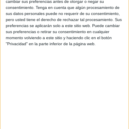
cambiar sus preferencias antes de otorgar o negar su
consentimiento.
Tenga en cuenta que algún procesamiento de
sus datos personales puede no requerir de su consentimiento,
pero usted tiene el derecho de rechazar tal procesamiento. Sus
preferencias se aplicarán solo a este sitio web. Puede cambiar
sus preferencias o retirar su consentimiento en cualquier
momento volviendo a este sitio y haciendo clic en el botón
"Privacidad" en la parte inferior de la página web.
emocionante juego de Comprensión de
Oraciones! Este juego está diseñado
para niños y niñas en sus primeros
cursos de primaria, especialmente
aquellos que son nuevos lectores o que
pueden enfrentar dificultades de
lectura, como la dislexia. Queremos
asegurarnos de que todos los niños y
niñas tengan la oportunidad de
participar y disfrutar […]