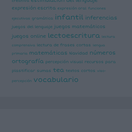
estimulación del lenguaje
creativa
expresión escrita
expresión oral
funciones
infantil
inferencias
ejecutivas
gramática
juegos matemáticos
juegos del lenguaje
lectoescritura
juegos online
lectura
lectura de frases cortas
comprensiva
lengua
números
matemáticas
Navidad
primaria
ortografía
percepción visual
recursos para
tea
plastificar
sumas
textos cortos
viso-
vocabulario
percepción