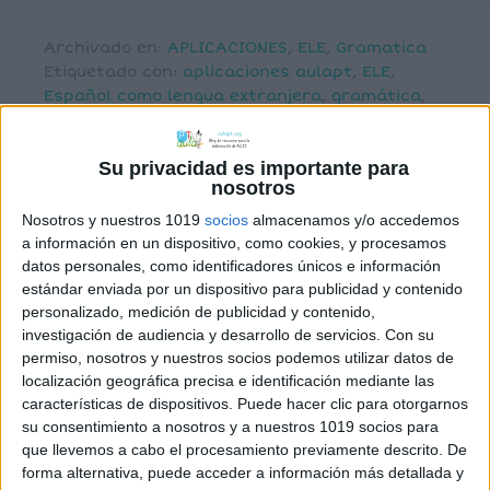
Archivado en:
APLICACIONES
,
ELE
,
Gramatica
Etiquetado con:
aplicaciones aulapt
,
ELE
,
Español como lengua extranjera
,
gramática
,
juegos online
,
vocabulario
Su privacidad es importante para
nosotros
Nosotros y nuestros 1019
socios
almacenamos y/o accedemos
a información en un dispositivo, como cookies, y procesamos
Súper Lectores:
datos personales, como identificadores únicos e información
estándar enviada por un dispositivo para publicidad y contenido
Desafío de Oraciones
personalizado, medición de publicidad y contenido,
investigación de audiencia y desarrollo de servicios.
Con su
8 junio, 2023
by
Mª Carmen Pérez
4
permiso, nosotros y nuestros socios podemos utilizar datos de
comentarios
localización geográfica precisa e identificación mediante las
características de dispositivos. Puede hacer clic para otorgarnos
¡Os
su consentimiento a nosotros y a nuestros 1019 socios para
presento
que llevemos a cabo el procesamiento previamente descrito. De
forma alternativa, puede acceder a información más detallada y
nuestro