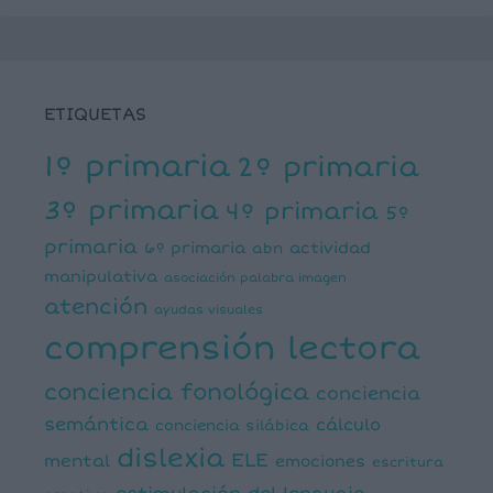
ETIQUETAS
1º primaria
2º primaria
3º primaria
4º primaria
5º
primaria
6º primaria
actividad
abn
manipulativa
asociación palabra imagen
atención
ayudas visuales
comprensión lectora
conciencia fonológica
conciencia
semántica
cálculo
conciencia silábica
dislexia
ELE
mental
emociones
escritura