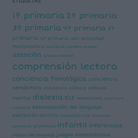
ETIQUETAS
1º primaria
2º primaria
3º primaria
4º primaria
5º
primaria
6º primaria
actividad
abn
manipulativa
asociación palabra imagen
atención
ayudas visuales
comprensión lectora
conciencia fonológica
conciencia
semántica
cálculo
conciencia silábica
dislexia
ELE
mental
emociones
escritura
estimulación del lenguaje
creativa
expresión escrita
expresión oral
funciones
infantil
inferencias
ejecutivas
gramática
juegos matemáticos
juegos del lenguaje