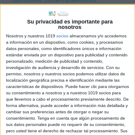
calificativos
,
conciencia semántica
,
gramática
Su privacidad es importante para
nosotros
Nosotros y nuestros 1019
socios
almacenamos y/o accedemos
a información en un dispositivo, como cookies, y procesamos
Los contenedores de
datos personales, como identificadores únicos e información
las palabras, para
estándar enviada por un dispositivo para publicidad y contenido
personalizado, medición de publicidad y contenido,
clasificarlas
investigación de audiencia y desarrollo de servicios.
Con su
permiso, nosotros y nuestros socios podemos utilizar datos de
11 septiembre, 2024
by
María
1 comentario
localización geográfica precisa e identificación mediante las
características de dispositivos. Puede hacer clic para otorgarnos
su consentimiento a nosotros y a nuestros 1019 socios para
que llevemos a cabo el procesamiento previamente descrito. De
forma alternativa, puede acceder a información más detallada y
cambiar sus preferencias antes de otorgar o negar su
consentimiento.
Tenga en cuenta que algún procesamiento de
sus datos personales puede no requerir de su consentimiento,
pero usted tiene el derecho de rechazar tal procesamiento. Sus