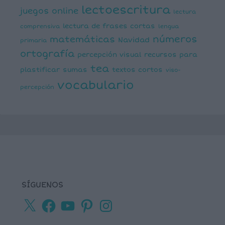
lectoescritura
juegos online
lectura
lectura de frases cortas
comprensiva
lengua
números
matemáticas
Navidad
primaria
ortografía
percepción visual
recursos para
tea
plastificar
sumas
textos cortos
viso-
vocabulario
percepción
SÍGUENOS
X
Facebook
YouTube
Pinterest
Instagram