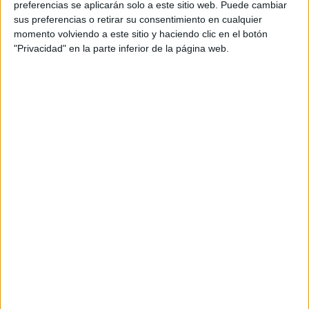
preferencias se aplicarán solo a este sitio web. Puede cambiar
sus preferencias o retirar su consentimiento en cualquier
momento volviendo a este sitio y haciendo clic en el botón
"Privacidad" en la parte inferior de la página web.
La siguiente actividad está diseñada
para que los alumnos clasifiquen
palabras según su tipo: sustantivos,
verbos o adjetivos, utilizando un
enfoque práctico que les ayudará a
entender y asimilar los conceptos
gramaticales de forma más visual y
entretenida. Al familiarizarse con estos
tres tipos de palabras, los alumnos
amplían su vocabulario y refuerzan su
dominio […]
Archivado en:
Gramatica
,
Palabras