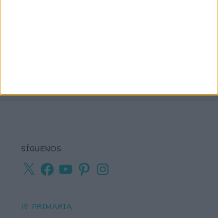
números
matemáticas
Navidad
primaria
ortografía
percepción visual
recursos para
tea
plastificar
sumas
textos cortos
viso-
vocabulario
percepción
SÍGUENOS
X
Facebook
YouTube
Pinterest
Instagram
1º PRIMARIA