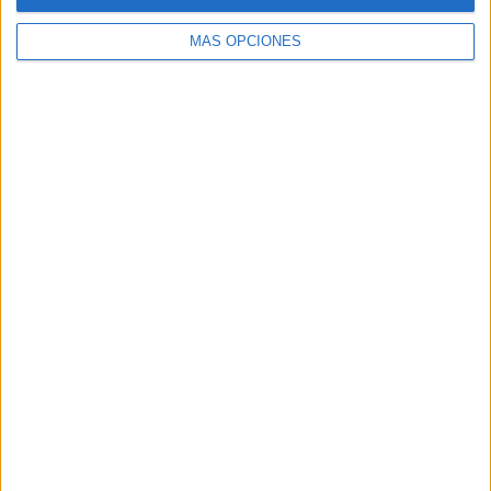
MÁS OPCIONES
SÍGUENOS
X
Facebook
YouTube
Pinterest
Instagram
ETIQUETAS
1º primaria
2º primaria