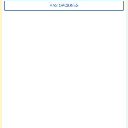
MÁS OPCIONES
BUSCA POR CATEGORÍAS
BUSCA
POR
CATEGORÍAS
SUSCRÍBETE AL BLOG POR CORREO
ELECTRÓNICO
Introduce tu correo electrónico para