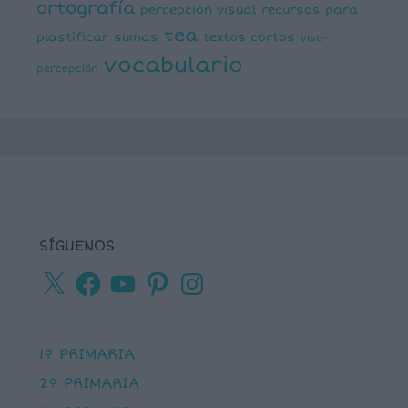
ortografía
percepción visual
recursos para
tea
plastificar
sumas
textos cortos
viso-
vocabulario
percepción
SÍGUENOS
X
Facebook
YouTube
Pinterest
Instagram
1º PRIMARIA
2º PRIMARIA