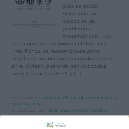
país se están
utilizando su
colección de
problemas
matemáticos. Hoy
os comparto una nueva colaboración.
Tres fichas de matemáticas para
practicar las divisiones con dos cifras
en el divisor, pudiendo ser utilizadas
para los cursos de 4º y […]
Archivado en:
Cálculo
,
Fichas de matemáticas
,
MATEMÁTICAS
Etiquetado con:
divisiones
,
NACHO VERDEJO