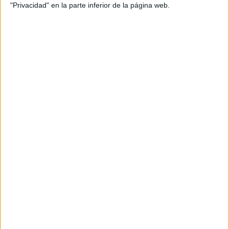
"Privacidad" en la parte inferior de la página web.
Os comparto un par de fichas de los
problemas de Nacho Verdejo,
colaborador del blog, adaptadas a la
versión interactiva. Problemas, an
interactive worksheet by rpecina
liveworksheets.com Problemas 4.2, an
interactive worksheet by rpecina
liveworksheets.com Problemas 4.3, an
interactive worksheet by rpecina
liveworksheets.com
Archivado en:
INTERACTIVOS
,
Resolución de
Problemas
Etiquetado con:
4º primaria
,
interactivos
,
NACHO VERDEJO
,
problemas