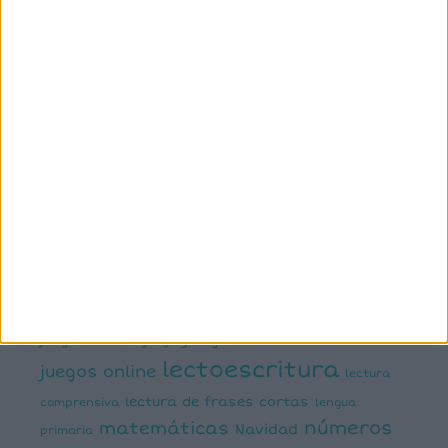
primaria
6º primaria
actividad
abn
manipulativa
asociación palabra imagen
atención
ayudas visuales
comprensión lectora
conciencia fonológica
conciencia
semántica
cálculo
conciencia silábica
dislexia
ELE
mental
emociones
escritura
estimulación del lenguaje
creativa
expresión escrita
expresión oral
funciones
infantil
inferencias
ejecutivas
gramática
juegos matemáticos
juegos del lenguaje
lectoescritura
juegos online
lectura
lectura de frases cortas
comprensiva
lengua
números
matemáticas
Navidad
primaria