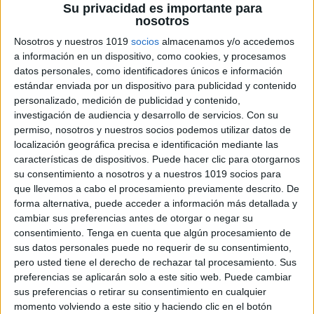
Su privacidad es importante para
nosotros
Nosotros y nuestros 1019
socios
almacenamos y/o accedemos
PROBLEMAS
a información en un dispositivo, como cookies, y procesamos
INTERACTIVOS PARA
datos personales, como identificadores únicos e información
estándar enviada por un dispositivo para publicidad y contenido
4º DE PRIMARIA
personalizado, medición de publicidad y contenido,
BLOQUE 1
investigación de audiencia y desarrollo de servicios.
Con su
permiso, nosotros y nuestros socios podemos utilizar datos de
14 mayo, 2020
by
Mª Carmen Pérez
1
localización geográfica precisa e identificación mediante las
comentario
características de dispositivos. Puede hacer clic para otorgarnos
su consentimiento a nosotros y a nuestros 1019 socios para
que llevemos a cabo el procesamiento previamente descrito. De
forma alternativa, puede acceder a información más detallada y
cambiar sus preferencias antes de otorgar o negar su
consentimiento.
Tenga en cuenta que algún procesamiento de
sus datos personales puede no requerir de su consentimiento,
pero usted tiene el derecho de rechazar tal procesamiento. Sus
preferencias se aplicarán solo a este sitio web. Puede cambiar
sus preferencias o retirar su consentimiento en cualquier
momento volviendo a este sitio y haciendo clic en el botón