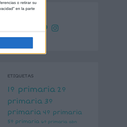
erencias o retirar su
vacidad" en la parte
SÍGUENOS
X
Facebook
YouTube
Pinterest
Instagram
ETIQUETAS
1º primaria
2º
primaria
3º
primaria
4º primaria
5º primaria
6º primaria
abn