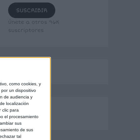
SUSCRIBIR
Únete a otros 96K
suscriptores
ivo, como cookies, y
por un dispositivo
ón de audiencia y
de localización
 clic para
bo el procesamiento
cambiar sus
esamiento de sus
echazar tal