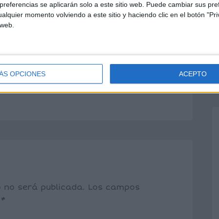
referencias se aplicarán solo a este sitio web. Puede cambiar sus pref
alquier momento volviendo a este sitio y haciendo clic en el botón "Pri
ce:
 web.
2/20/grafomotricidad-2/
No Comments
 in: 1P-1ère enfantine(MS), Ateliers,
munication, Graphisme « Previous
ÁS OPCIONES
ACEPTO
…]
o no será publicada.
Los campos
n
*