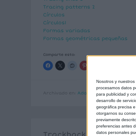
Tracing patterns 2
Círculos
Círculos1
Formas variadas
Formas geométricas pequeñas
Comparte esto:
Nosotros y nuestro
procesamos datos per
Archivado en:
Adaptaciones
para publicidad y co
desarrollo de servici
geográfica precisa e 
otorgarnos su conse
previamente descrito
preferencias antes d
datos personales pue
Trackbacks