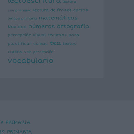
lectoescritura
lectura
lectura de frases cortas
comprensiva
matemáticas
lengua primaria
números
ortografía
Navidad
percepción visual
recursos para
tea
plastificar
sumas
textos
cortos
viso-percepción
vocabulario
1º PRIMARIA
2º PRIMARIA