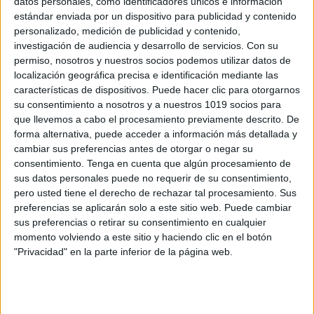
datos personales, como identificadores únicos e información
estándar enviada por un dispositivo para publicidad y contenido
personalizado, medición de publicidad y contenido,
investigación de audiencia y desarrollo de servicios.
Con su
permiso, nosotros y nuestros socios podemos utilizar datos de
localización geográfica precisa e identificación mediante las
Archivado en:
Blogs y Webs
características de dispositivos. Puede hacer clic para otorgarnos
su consentimiento a nosotros y a nuestros 1019 socios para
que llevemos a cabo el procesamiento previamente descrito. De
forma alternativa, puede acceder a información más detallada y
cambiar sus preferencias antes de otorgar o negar su
consentimiento.
Tenga en cuenta que algún procesamiento de
Deja una respuesta
sus datos personales puede no requerir de su consentimiento,
pero usted tiene el derecho de rechazar tal procesamiento. Sus
Tu dirección de correo electrónico no
preferencias se aplicarán solo a este sitio web. Puede cambiar
sus preferencias o retirar su consentimiento en cualquier
será publicada.
Los campos obligatorios
momento volviendo a este sitio y haciendo clic en el botón
están marcados con
*
"Privacidad" en la parte inferior de la página web.
Comentario
*