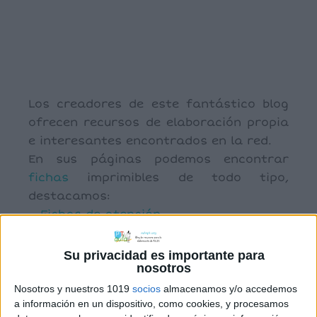
Los creadores de este fantástico blog
ofrecen recursos de elaboración propia
e interesantes encontrados en la red.
En sus páginas podemos encontrar
fichas
imprimibles de todo tipo,
destacamos:
–
Fichas de atención
–
Fichas de grafomotricidad.
– Fichas de lectoescritura
Su privacidad es importante para
nosotros
–
Material de Audición y Lenguaje
Nosotros y nuestros 1019
socios
almacenamos y/o accedemos
a información en un dispositivo, como cookies, y procesamos
Comparte esto: