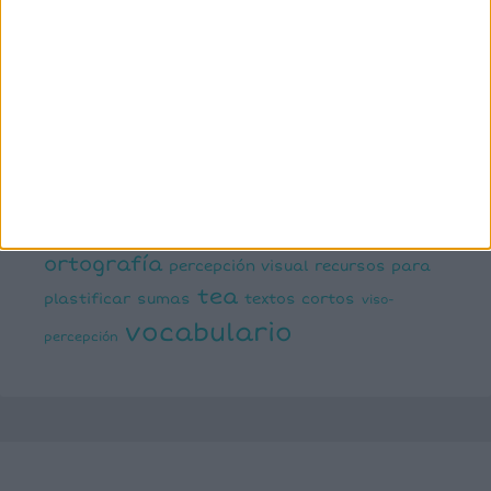
dislexia
ELE
mental
emociones
escritura
estimulación del lenguaje
creativa
expresión escrita
expresión oral
funciones
infantil
inferencias
ejecutivas
gramática
juegos matemáticos
juegos del lenguaje
lectoescritura
juegos online
lectura
lectura de frases cortas
comprensiva
lengua
números
matemáticas
Navidad
primaria
ortografía
percepción visual
recursos para
tea
plastificar
sumas
textos cortos
viso-
vocabulario
percepción