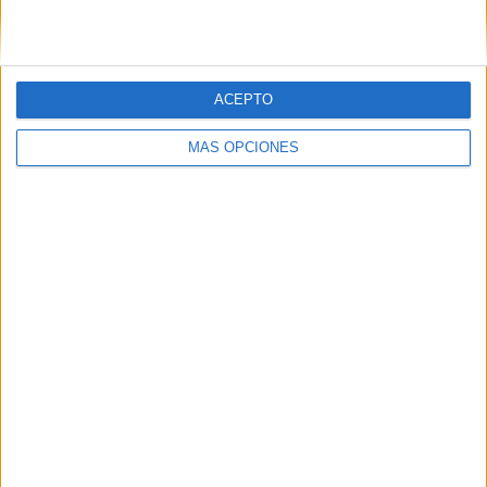
POR
CATEGORÍAS
ACEPTO
MÁS OPCIONES
SUSCRÍBETE AL BLOG POR CORREO
ELECTRÓNICO
Introduce tu correo electrónico para
suscribirte a este blog y recibir
notificaciones de nuevas entradas.
Dirección
de
email
SUSCRIBIR
Únete a otros 96K suscriptores