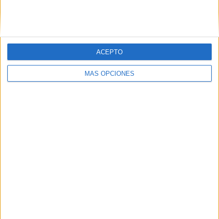
ACEPTO
MÁS OPCIONES
SÍGUENOS
X
Facebook
YouTube
Pinterest
Instagram