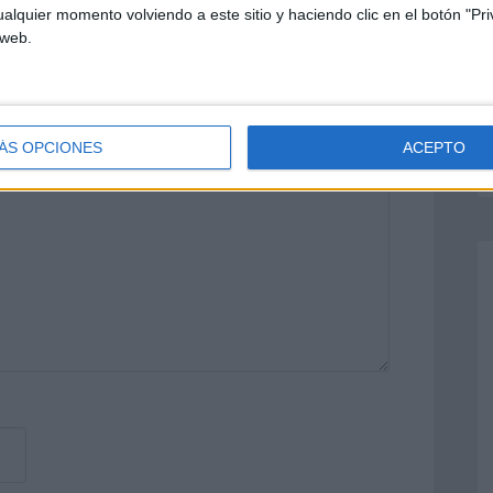
alquier momento volviendo a este sitio y haciendo clic en el botón "Pri
 web.
o no será publicada.
Los campos
n
*
ÁS OPCIONES
ACEPTO