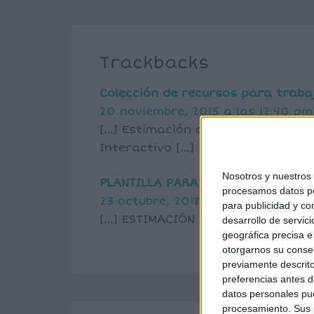
Trackbacks
Colección de recursos para traba
20 noviembre, 2015 a las 12:40 pm
[…] Estimación de números viendo
Interactivo […]
Nosotros y nuestro
PLANTILLA PARA VISUALIZAR EL RE
procesamos datos per
23 octubre, 2018 a las 12:37 pm
para publicidad y co
[…] ESTIMACIÓN DE NÚMEROS ENTER
desarrollo de servici
geográfica precisa e 
otorgarnos su conse
previamente descrito
preferencias antes d
datos personales pue
procesamiento. Sus p