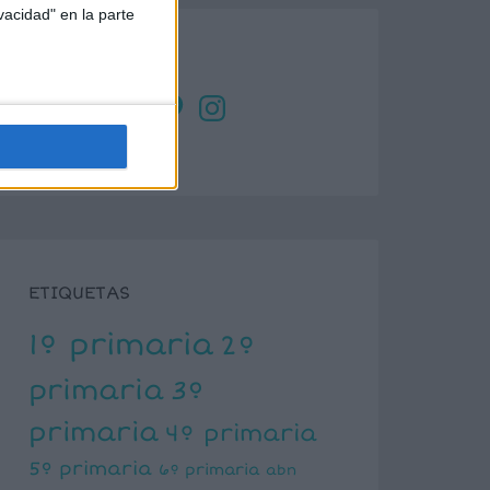
vacidad" en la parte
SÍGUENOS
X
Facebook
YouTube
Pinterest
Instagram
ETIQUETAS
1º primaria
2º
primaria
3º
primaria
4º primaria
5º primaria
6º primaria
abn