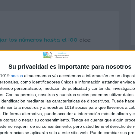
jar los números hasta el 100
dice:
 su representación en recta numérica.
Su privacidad es importante para nosotros
s 1019
socios
almacenamos y/o accedemos a información en un disposit
DONDEO - Aula PT
dice:
sonales, como identificadores únicos e información estándar enviada 
ntenido personalizado, medición de publicidad y contenido, investigaci
OS Y DECIMALES […]
os.
Con su permiso, nosotros y nuestros socios podemos utilizar datos 
identificación mediante las características de dispositivos. Puede hacer
ntimiento a nosotros y a nuestros 1019 socios para que llevemos a ca
. De forma alternativa, puede acceder a información más detallada y 
e otorgar o negar su consentimiento.
Tenga en cuenta que algún proc
de no requerir de su consentimiento, pero usted tiene el derecho de r
referencias se aplicarán solo a este sitio web. Puede cambiar sus pref