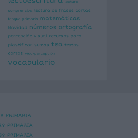
lectoescritura
lectura
lectura de frases cortas
comprensiva
matemáticas
lengua primaria
números
ortografía
Navidad
percepción visual
recursos para
tea
plastificar
sumas
textos
cortos
viso-percepción
vocabulario
1º PRIMARIA
2º PRIMARIA
3º PRIMARIA