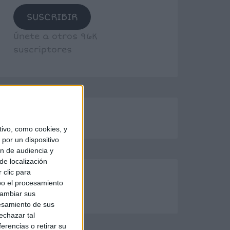
SUSCRIBIR
Únete a otros 96K
suscriptores
ivo, como cookies, y
por un dispositivo
ón de audiencia y
de localización
 clic para
bo el procesamiento
cambiar sus
esamiento de sus
echazar tal
erencias o retirar su