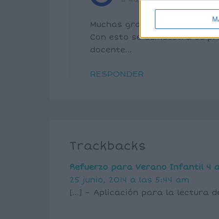
8 AGOSTO, 2019 EN 12:0
M
Muchas gracias por los mate
Con esto se demuestra su pr
docente…
RESPONDER
Trackbacks
Refuerzo para Verano Infantil 4 
25 junio, 2014 a las 5:44 am
[…] – Aplicación para la lectura d