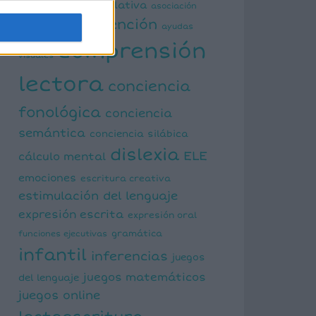
actividad manipulativa
asociación
atención
palabra imagen
ayudas
comprensión
visuales
lectora
conciencia
fonológica
conciencia
semántica
conciencia silábica
dislexia
ELE
cálculo mental
emociones
escritura creativa
estimulación del lenguaje
expresión escrita
expresión oral
funciones ejecutivas
gramática
infantil
inferencias
juegos
juegos matemáticos
del lenguaje
juegos online