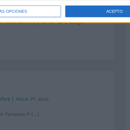
3 AM
ÁS OPCIONES
ACEPTO
riales…. Gracias por compartir…
ofesionalismo y amor al trabajo
años | AULA PT
dice:
el fonema P […]