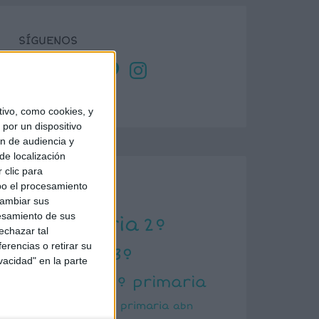
SÍGUENOS
X
Facebook
YouTube
Pinterest
Instagram
ivo, como cookies, y
por un dispositivo
ón de audiencia y
de localización
 clic para
bo el procesamiento
ETIQUETAS
cambiar sus
esamiento de sus
1º primaria
2º
echazar tal
erencias o retirar su
primaria
3º
vacidad" en la parte
primaria
4º primaria
5º primaria
6º primaria
abn