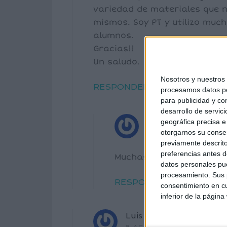
variedad de materiales que n
mismos. Soy PT y utilizo muc
alumnos.
Gracias!!
Un saludo.
Nosotros y nuestro
RESPONDER
procesamos datos per
para publicidad y co
desarrollo de servici
Mª Carmen Pérez
di
geográfica precisa e 
11 ENERO, 2017 EN 
otorgarnos su conse
previamente descrito
preferencias antes d
Muchas gracias Alba por
datos personales pue
procesamiento. Sus p
RESPONDER
consentimiento en cu
inferior de la página
Luis Salinas de la Rosa
d