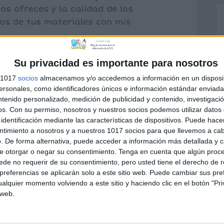
os ofreces y la calidad de los
hos de tus materiales con mis
Su privacidad es importante para nosotros
s 1017
socios
almacenamos y/o accedemos a información en un disposit
sonales, como identificadores únicos e información estándar enviada 
ntenido personalizado, medición de publicidad y contenido, investigaci
os.
Con su permiso, nosotros y nuestros socios podemos utilizar datos 
ce
identificación mediante las características de dispositivos. Puede hacer
10:06 AM
ntimiento a nosotros y a nuestros 1017 socios para que llevemos a ca
. De forma alternativa, puede acceder a información más detallada y 
e otorgar o negar su consentimiento.
Tenga en cuenta que algún proc
 darnos tu feedback. Un saludo.
de no requerir de su consentimiento, pero usted tiene el derecho de r
referencias se aplicarán solo a este sitio web. Puede cambiar sus pref
alquier momento volviendo a este sitio y haciendo clic en el botón "Pri
 web.
ice