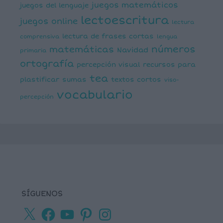
juegos matemáticos
juegos del lenguaje
lectoescritura
juegos online
lectura
lectura de frases cortas
comprensiva
lengua
números
matemáticas
Navidad
primaria
ortografía
percepción visual
recursos para
tea
plastificar
sumas
textos cortos
viso-
vocabulario
percepción
SÍGUENOS
X
Facebook
YouTube
Pinterest
Instagram