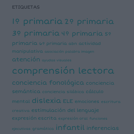
ETIQUETAS
1º primaria
2º primaria
3º primaria
4º primaria
5º
primaria
6º primaria
actividad
abn
manipulativa
asociación palabra imagen
atención
ayudas visuales
comprensión lectora
conciencia fonológica
conciencia
semántica
cálculo
conciencia silábica
dislexia
ELE
mental
emociones
escritura
estimulación del lenguaje
creativa
expresión escrita
expresión oral
funciones
infantil
inferencias
ejecutivas
gramática