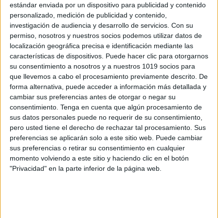
estándar enviada por un dispositivo para publicidad y contenido
personalizado, medición de publicidad y contenido,
investigación de audiencia y desarrollo de servicios.
Con su
permiso, nosotros y nuestros socios podemos utilizar datos de
localización geográfica precisa e identificación mediante las
características de dispositivos. Puede hacer clic para otorgarnos
su consentimiento a nosotros y a nuestros 1019 socios para
que llevemos a cabo el procesamiento previamente descrito. De
forma alternativa, puede acceder a información más detallada y
cambiar sus preferencias antes de otorgar o negar su
consentimiento.
Tenga en cuenta que algún procesamiento de
sus datos personales puede no requerir de su consentimiento,
Hemos aprendido un montón de
pero usted tiene el derecho de rechazar tal procesamiento. Sus
vocabulario, buscando en su libro la
preferencias se aplicarán solo a este sitio web. Puede cambiar
palabra que yo les leía. Seguro que lo
sus preferencias o retirar su consentimiento en cualquier
leemos muchas noches.
momento volviendo a este sitio y haciendo clic en el botón
"Privacidad" en la parte inferior de la página web.
La
actividad
ha sido un poco larga así
que en cuanto la hemos terminado, nos
hemos ido a almorzar y jugar libremente
por la terraza mientras yo organizaba