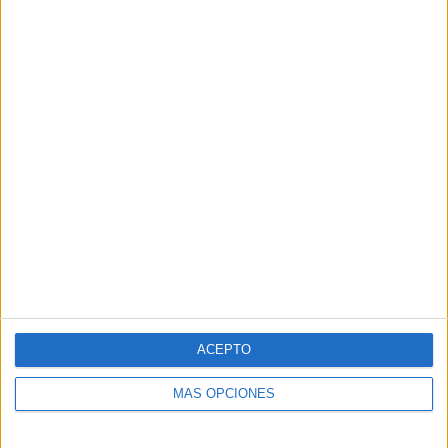
AVISO LEGAL
CONTACTO
WWW.AULAPT.ORG
- COPYRIGHT © 2026
ACEPTO
MÁS OPCIONES