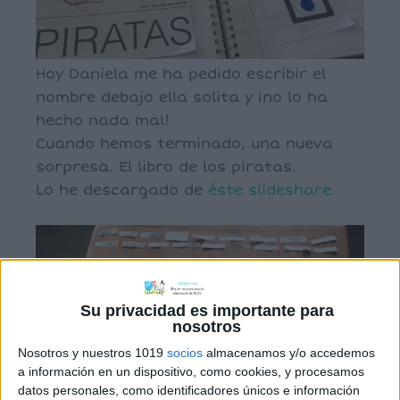
Hoy Daniela me ha pedido escribir el
nombre debajo ella solita y ¡no lo ha
hecho nada mal!
Cuando hemos terminado, una nueva
sorpresa. El libro de los piratas.
Lo he descargado de
éste slideshare.
Su privacidad es importante para
nosotros
Nosotros y nuestros 1019
socios
almacenamos y/o accedemos
a información en un dispositivo, como cookies, y procesamos
datos personales, como identificadores únicos e información