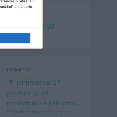
erencias o retirar su
vacidad" en la parte
SÍGUENOS
X
Facebook
YouTube
Pinterest
Instagram
ETIQUETAS
1º primaria
2º
primaria
3º
primaria
4º primaria
5º primaria
6º primaria
abn