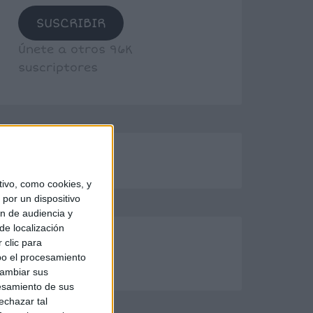
SUSCRIBIR
Únete a otros 96K
suscriptores
ivo, como cookies, y
por un dispositivo
ón de audiencia y
de localización
 clic para
bo el procesamiento
cambiar sus
esamiento de sus
echazar tal