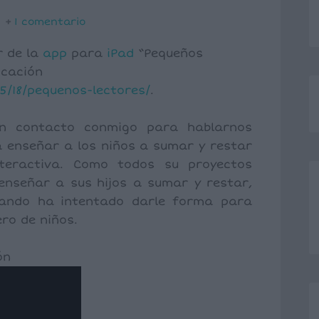
1 comentario
r de la
app
para
iPad
“Pequeños
icación
5/18/pequenos-lectores/
.
en contacto conmigo para hablarnos
a enseñar a los niños a sumar y restar
teractiva. Como todos su proyectos
nseñar a sus hijos a sumar y restar,
nando ha intentado darle forma para
o de niños.
ón