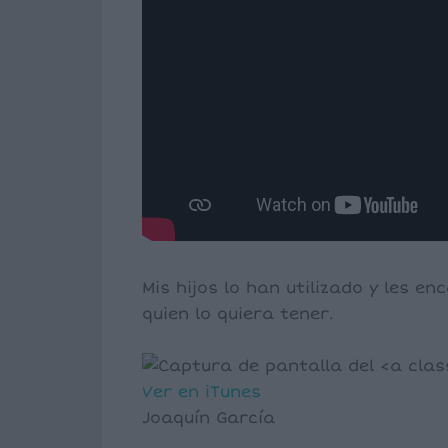
Mis hijos lo han utilizado y les e
quien lo quiera tener.
Ver en iTunes
Joaquín García