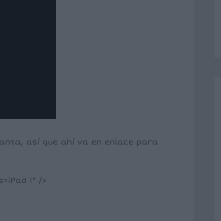
ncanta, así que ahí va en enlace para
iPad 1" />