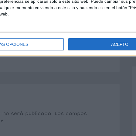
 blog muy modestito, pero he
referencias se aplicarán solo a este sitio web. Puede cambiar sus pref
alquier momento volviendo a este sitio y haciendo clic en el botón "Pri
 un premio a mis 5 blogs o webs
 web.
a de ellas, así que me haría mucha
blog a recoger vuestro merecido
n afectuoso abrazo.
m.es
ÁS OPCIONES
ACEPTO
o no será publicada.
Los campos
n
*