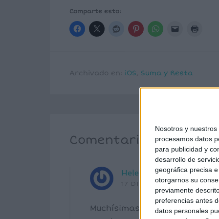
Comparte esto:
Archivado en:
iOS
,
Suma y Resta
Nosotros y nuestro
Comentarios
procesamos datos per
para publicidad y co
desarrollo de servici
geográfica precisa e 
Helena Cañas
dice
otorgarnos su conse
17 DICIEMBRE, 2014 EN 1
previamente descrito
preferencias antes d
Muchísimas gracias por la lab
datos personales pue