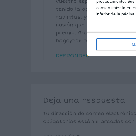
vuestro espacio. Yo tengo un
procesamiento. Sus p
consentimiento en cu
tenido la oportunidad de dar
inferior de la página
faviritas, y vosotros sois un
ilusión que pasárais por mi 
premio. Gracias de nuevo y u
hagoycomprendo.blogspot.co
M
RESPONDER
Deja una respuesta
Tu dirección de correo electrónic
obligatorios están marcados co