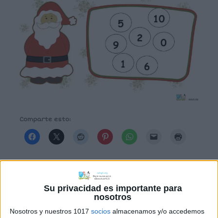
Comparte esto:
Archivado en:
Conceptos matemáticos en
Su privacidad es importante para
infantil
,
Números
nosotros
Nosotros y nuestros 1017
socios
almacenamos y/o accedemos