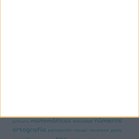
manipulativa
asociación palabra imagen
atención
ayudas visuales
comprensión lectora
conciencia fonológica
conciencia
semántica
cálculo
conciencia silábica
dislexia
ELE
mental
emociones
escritura
estimulación del lenguaje
creativa
expresión escrita
expresión oral
funciones
infantil
inferencias
ejecutivas
gramática
juegos matemáticos
juegos del lenguaje
lectoescritura
juegos online
lectura
lectura de frases cortas
comprensiva
lengua
números
matemáticas
Navidad
primaria
ortografía
percepción visual
recursos para
tea