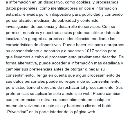
a información en un dispositivo, como cookies, y procesamos
datos personales, como identificadores únicos e información
estándar enviada por un dispositivo para publicidad y contenido
personalizado, medición de publicidad y contenido,
Trackbacks
investigación de audiencia y desarrollo de servicios.
Con su
permiso, nosotros y nuestros socios podemos utilizar datos de
COLECCIÓN DE RECURSOS PARA TRABAJAR
localización geográfica precisa e identificación mediante las
LOS NÚMEROS HASTA EL 10.
dice:
características de dispositivos. Puede hacer clic para otorgarnos
su consentimiento a nosotros y a nuestros 1017 socios para
10 noviembre, 2015 a las 3:37 pm
que llevemos a cabo el procesamiento previamente descrito. De
[…]
forma alternativa, puede acceder a información más detallada y
http://www.aulapt.org/2014/12/21/bingo-
cambiar sus preferencias antes de otorgar o negar su
navideno-numeros-hasta-el-10/
[…]
consentimiento.
Tenga en cuenta que algún procesamiento de
sus datos personales puede no requerir de su consentimiento,
pero usted tiene el derecho de rechazar tal procesamiento. Sus
preferencias se aplicarán solo a este sitio web. Puede cambiar
sus preferencias o retirar su consentimiento en cualquier
momento volviendo a este sitio y haciendo clic en el botón
"Privacidad" en la parte inferior de la página web.
Deja una respuesta