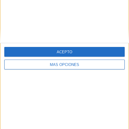
BUSCA POR CATEGORÍAS
BUSCA
ACEPTO
POR
CATEGORÍAS
MÁS OPCIONES
SUSCRÍBETE AL BLOG POR CORREO
ELECTRÓNICO
Introduce tu correo electrónico para
suscribirte a este blog y recibir
notificaciones de nuevas entradas.