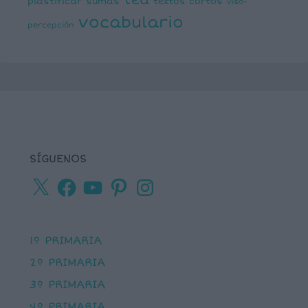
plastificar
sumas
textos cortos
viso-
vocabulario
percepción
SÍGUENOS
X
Facebook
YouTube
Pinterest
Instagram
1º PRIMARIA
2º PRIMARIA
3º PRIMARIA
4º PRIMARIA