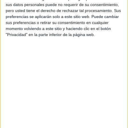
sus datos personales puede no requerir de su consentimiento,
Comparte esto:
pero usted tiene el derecho de rechazar tal procesamiento. Sus
preferencias se aplicarán solo a este sitio web. Puede cambiar
sus preferencias o retirar su consentimiento en cualquier
momento volviendo a este sitio y haciendo clic en el botón
"Privacidad" en la parte inferior de la página web.
Archivado en:
Cálculo
,
Medida
,
Suma y Resta
Etiquetado con:
1º primaria
,
dinero
,
euros
,
iniciación a la resta
,
iniciación a la suma
Comentarios
consuelo
dice
14 JUNIO, 2016 EN 1:14 AM