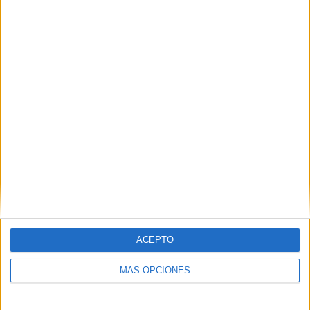
Recibir un correo electrónico con los
siguientes comentarios a esta
entrada.
Recibir un correo electrónico con cada
nueva entrada.
ACEPTO
MÁS OPCIONES