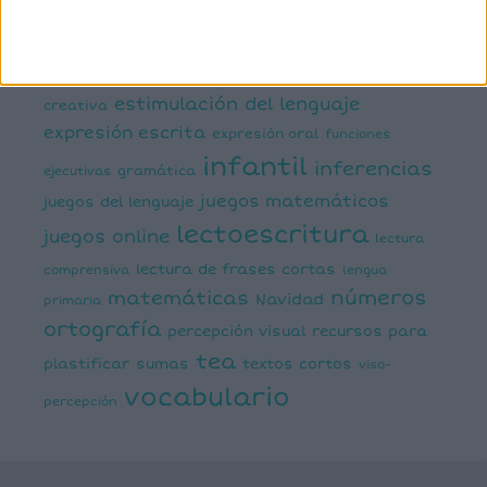
conciencia fonológica
conciencia
semántica
cálculo
conciencia silábica
dislexia
ELE
mental
emociones
escritura
estimulación del lenguaje
creativa
expresión escrita
expresión oral
funciones
infantil
inferencias
ejecutivas
gramática
juegos matemáticos
juegos del lenguaje
lectoescritura
juegos online
lectura
lectura de frases cortas
comprensiva
lengua
números
matemáticas
Navidad
primaria
ortografía
percepción visual
recursos para
tea
plastificar
sumas
textos cortos
viso-
vocabulario
percepción