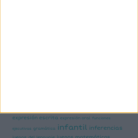
ETIQUETAS
1º primaria
2º primaria
3º primaria
4º primaria
5º
primaria
6º primaria
actividad
abn
manipulativa
asociación palabra imagen
atención
ayudas visuales
comprensión lectora
conciencia fonológica
conciencia
semántica
cálculo
conciencia silábica
dislexia
ELE
mental
emociones
escritura
estimulación del lenguaje
creativa
expresión escrita
expresión oral
funciones
infantil
inferencias
ejecutivas
gramática
juegos matemáticos
juegos del lenguaje