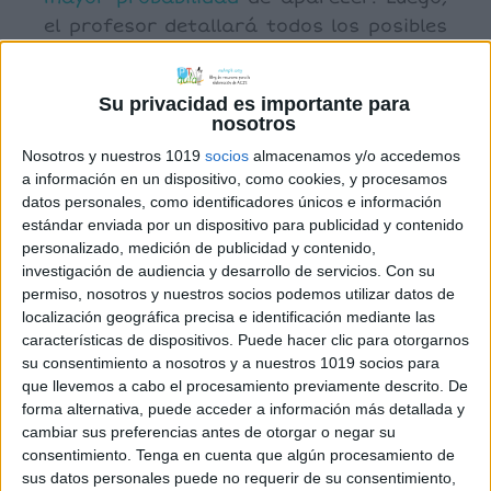
el profesor detallará todos los posibles
casos que tiene este experimento,
demostrando así el motivo por el cual
Su privacidad es importante para
los
números
6, 7 y 8 se han obtenido
nosotros
normalmente más que los demás. Es un
Nosotros y nuestros 1019
socios
almacenamos y/o accedemos
buen ejercicio para introducir el
a información en un dispositivo, como cookies, y procesamos
concepto de
probabilidad
de un suceso.
datos personales, como identificadores únicos e información
estándar enviada por un dispositivo para publicidad y contenido
personalizado, medición de publicidad y contenido,
Hacer reflexionar también el por qué los
investigación de audiencia y desarrollo de servicios.
Con su
dos primero
números
no han salido
permiso, nosotros y nuestros socios podemos utilizar datos de
nunca.
localización geográfica precisa e identificación mediante las
características de dispositivos. Puede hacer clic para otorgarnos
su consentimiento a nosotros y a nuestros 1019 socios para
Este
juego
lo podemos leer en el libro
que llevemos a cabo el procesamiento previamente descrito. De
forma alternativa, puede acceder a información más detallada y
TALLER DE ESTADÍSTICA Y PROBABILIDAD:
cambiar sus preferencias antes de otorgar o negar su
JUEGOS Y TRABAJOS PARA AFIANZAR
consentimiento.
Tenga en cuenta que algún procesamiento de
sus datos personales puede no requerir de su consentimiento,
CONCEPTOS