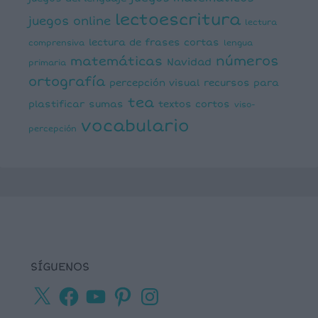
lectoescritura
juegos online
lectura
lectura de frases cortas
comprensiva
lengua
números
matemáticas
Navidad
primaria
ortografía
percepción visual
recursos para
tea
plastificar
sumas
textos cortos
viso-
vocabulario
percepción
SÍGUENOS
X
Facebook
YouTube
Pinterest
Instagram