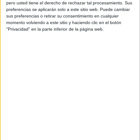
pero usted tiene el derecho de rechazar tal procesamiento. Sus
preferencias se aplicarán solo a este sitio web. Puede cambiar
Autor: Raúl Núñez Cabello
sus preferencias o retirar su consentimiento en cualquier
momento volviendo a este sitio y haciendo clic en el botón
"Privacidad" en la parte inferior de la página web.
De libre descarga
A partir de este yo he creado un
tablero
para utilizar con él. Espero que os sea
de utilidad.