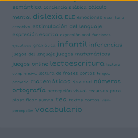
semántica
cálculo
conciencia silábica
dislexia
ELE
mental
emociones
escritura
estimulación del lenguaje
creativa
expresión escrita
expresión oral
funciones
infantil
inferencias
ejecutivas
gramática
juegos matemáticos
juegos del lenguaje
lectoescritura
juegos online
lectura
lectura de frases cortas
comprensiva
lengua
números
matemáticas
Navidad
primaria
ortografía
percepción visual
recursos para
tea
plastificar
sumas
textos cortos
viso-
vocabulario
percepción