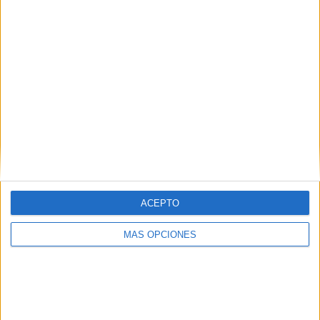
SUSCRÍBETE AL BLOG POR CORREO
ELECTRÓNICO
Introduce tu correo electrónico para
suscribirte a este blog y recibir
notificaciones de nuevas entradas.
Dirección
de
email
ACEPTO
SUSCRIBIR
MÁS OPCIONES
Únete a otros 96K suscriptores