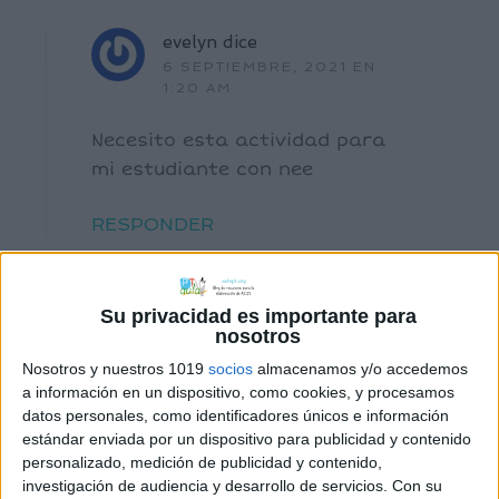
evelyn
dice
6 SEPTIEMBRE, 2021 EN
1:20 AM
Necesito esta actividad para
mi estudiante con nee
RESPONDER
Su privacidad es importante para
nosotros
Nosotros y nuestros 1019
socios
almacenamos y/o accedemos
Deja una respuesta
a información en un dispositivo, como cookies, y procesamos
datos personales, como identificadores únicos e información
Tu dirección de correo electrónico no
estándar enviada por un dispositivo para publicidad y contenido
personalizado, medición de publicidad y contenido,
será publicada.
Los campos obligatorios
investigación de audiencia y desarrollo de servicios.
Con su
están marcados con
*