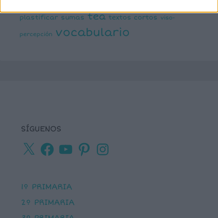
ortografía
percepción visual
recursos para
tea
plastificar
sumas
textos cortos
viso-
vocabulario
percepción
SÍGUENOS
X
Facebook
YouTube
Pinterest
Instagram
1º PRIMARIA
2º PRIMARIA