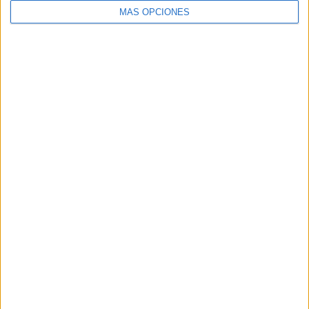
suscribirte a este blog y recibir
MÁS OPCIONES
notificaciones de nuevas entradas.
Dirección
de
email
SUSCRIBIR
Únete a otros 96K suscriptores