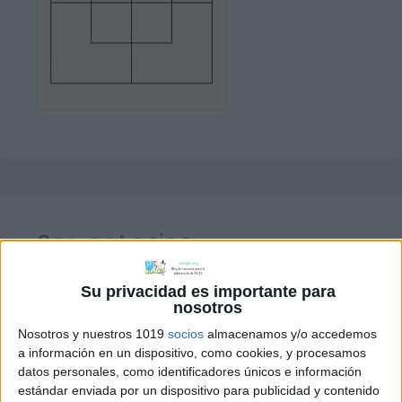
Comentarios
Su privacidad es importante para
Pilar
dice
nosotros
8 DICIEMBRE, 2020 EN
Nosotros y nuestros 1019
socios
almacenamos y/o accedemos
3:08 PM
a información en un dispositivo, como cookies, y procesamos
datos personales, como identificadores únicos e información
10 CUADRADOS
estándar enviada por un dispositivo para publicidad y contenido