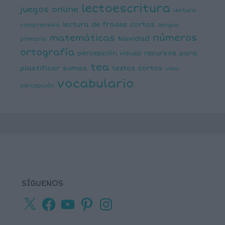
lectoescritura
juegos online
lectura
lectura de frases cortas
comprensiva
lengua
números
matemáticas
Navidad
primaria
ortografía
percepción visual
recursos para
tea
plastificar
sumas
textos cortos
viso-
vocabulario
percepción
SÍGUENOS
X
Facebook
YouTube
Pinterest
Instagram