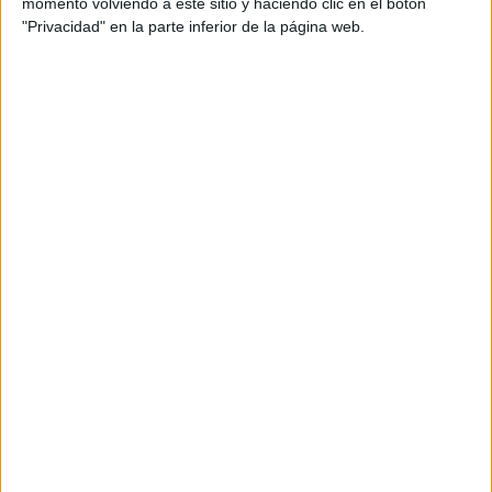
momento volviendo a este sitio y haciendo clic en el botón
ESO
,
números enteros
"Privacidad" en la parte inferior de la página web.
Comentarios
Diego
dice
20 OCTUBRE, 2022 EN 8:36
PM
Sin duda los
números enteros
son muy interesantes. Gracias
por compartir la información
RESPONDER