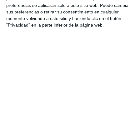
preferencias se aplicarán solo a este sitio web. Puede cambiar
destrezas de pensamiento
,
juego de lógica
,
sus preferencias o retirar su consentimiento en cualquier
pistas
momento volviendo a este sitio y haciendo clic en el botón
"Privacidad" en la parte inferior de la página web.
Comentarios
Adriana Gómez
dice
6 MARZO, 2023 EN 8:30 PM
Material interesante sencillo
para los estudiantes.
RESPONDER