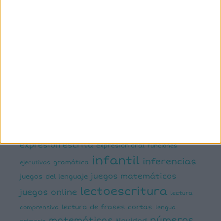
3º primaria
4º primaria
5º
primaria
6º primaria
actividad
abn
manipulativa
asociación palabra imagen
atención
ayudas visuales
comprensión lectora
conciencia fonológica
conciencia
semántica
cálculo
conciencia silábica
dislexia
ELE
mental
emociones
escritura
estimulación del lenguaje
creativa
expresión escrita
expresión oral
funciones
infantil
inferencias
ejecutivas
gramática
juegos matemáticos
juegos del lenguaje
lectoescritura
juegos online
lectura
lectura de frases cortas
comprensiva
lengua
números
matemáticas
Navidad