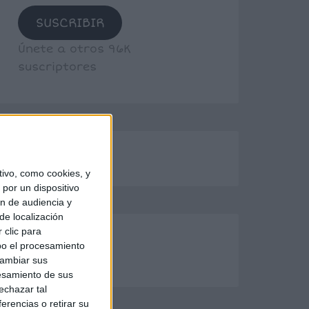
SUSCRIBIR
Únete a otros 96K
suscriptores
ivo, como cookies, y
por un dispositivo
ón de audiencia y
de localización
 clic para
bo el procesamiento
cambiar sus
esamiento de sus
echazar tal
erencias o retirar su