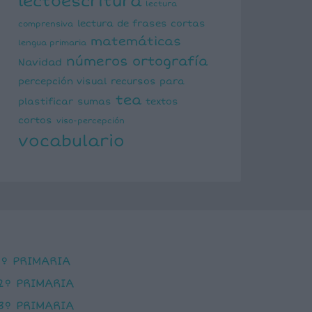
lectoescritura
lectura
lectura de frases cortas
comprensiva
matemáticas
lengua primaria
números
ortografía
Navidad
percepción visual
recursos para
tea
plastificar
sumas
textos
cortos
viso-percepción
vocabulario
1º PRIMARIA
2º PRIMARIA
3º PRIMARIA