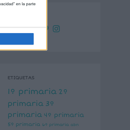
vacidad" en la parte
SÍGUENOS
X
Facebook
YouTube
Pinterest
Instagram
ETIQUETAS
1º primaria
2º
primaria
3º
primaria
4º primaria
5º primaria
6º primaria
abn