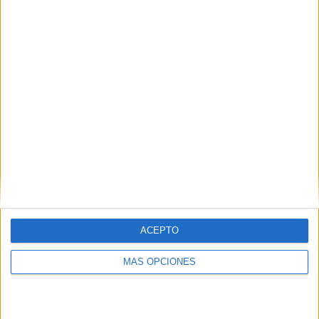
Recibir un correo electrónico con los
siguientes comentarios a esta
entrada.
Recibir un correo electrónico con cada
nueva entrada.
ACEPTO
MÁS OPCIONES
APLICACIONES AULAPT