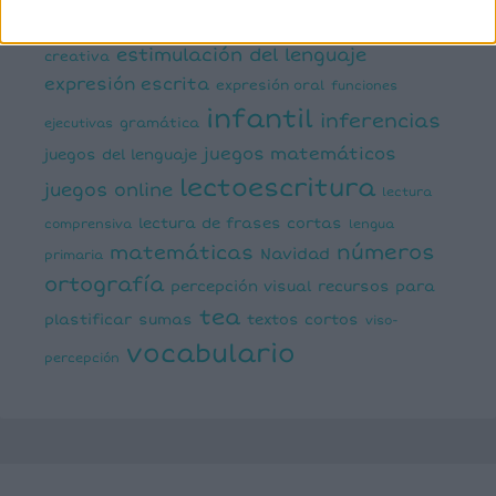
dislexia
ELE
mental
emociones
escritura
estimulación del lenguaje
creativa
expresión escrita
expresión oral
funciones
infantil
inferencias
ejecutivas
gramática
juegos matemáticos
juegos del lenguaje
lectoescritura
juegos online
lectura
lectura de frases cortas
comprensiva
lengua
números
matemáticas
Navidad
primaria
ortografía
percepción visual
recursos para
tea
plastificar
sumas
textos cortos
viso-
vocabulario
percepción