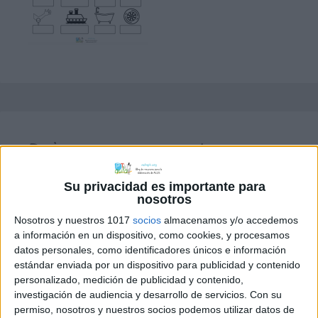
Deja una respuesta
Tu dirección de correo electrónico no
Su privacidad es importante para
será publicada.
Los campos obligatorios
nosotros
están marcados con
*
Nosotros y nuestros 1017
socios
almacenamos y/o accedemos
a información en un dispositivo, como cookies, y procesamos
datos personales, como identificadores únicos e información
Comentario
*
estándar enviada por un dispositivo para publicidad y contenido
personalizado, medición de publicidad y contenido,
investigación de audiencia y desarrollo de servicios.
Con su
permiso, nosotros y nuestros socios podemos utilizar datos de