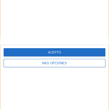
Introduce tu correo electrónico para
suscribirte a este blog y recibir
notificaciones de nuevas entradas.
Dirección
de
email
SUSCRIBIR
Únete a otros 96K suscriptores
ACEPTO
MÁS OPCIONES