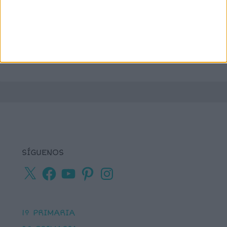
números
matemáticas
Navidad
primaria
ortografía
percepción visual
recursos para
tea
plastificar
sumas
textos cortos
viso-
vocabulario
percepción
SÍGUENOS
X
Facebook
YouTube
Pinterest
Instagram
1º PRIMARIA