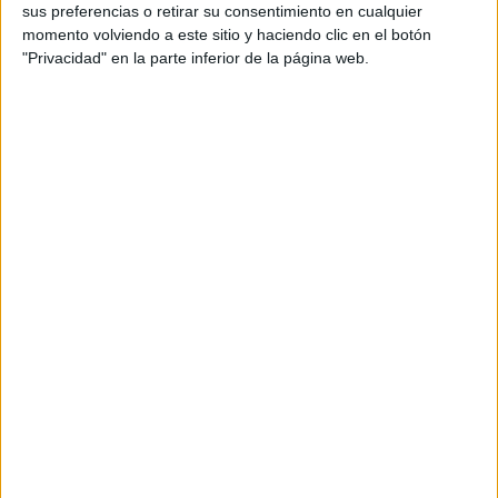
Etiquetado con:
asociación imagen texto
,
sus preferencias o retirar su consentimiento en cualquier
comprensión lectora
,
inferencias
,
juego de
momento volviendo a este sitio y haciendo clic en el botón
lectura
"Privacidad" en la parte inferior de la página web.
Comentarios
María del Mar
dice
2 FEBRERO, 2023 EN 10:15
AM
Quería felicitaros por los
recursos encontrados. Trabajo
en un CAIT y me resulta dificil
encontrar materiales tan
esppecíficos y diversos como