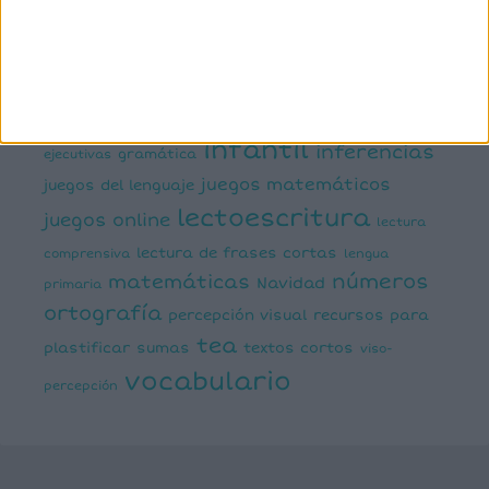
semántica
cálculo
conciencia silábica
dislexia
ELE
mental
emociones
escritura
estimulación del lenguaje
creativa
expresión escrita
expresión oral
funciones
infantil
inferencias
ejecutivas
gramática
juegos matemáticos
juegos del lenguaje
lectoescritura
juegos online
lectura
lectura de frases cortas
comprensiva
lengua
números
matemáticas
Navidad
primaria
ortografía
percepción visual
recursos para
tea
plastificar
sumas
textos cortos
viso-
vocabulario
percepción