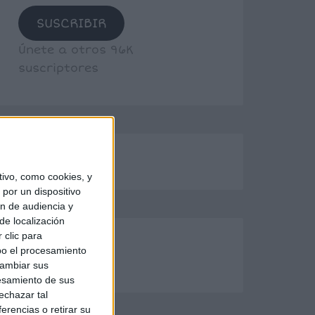
SUSCRIBIR
Únete a otros 96K
suscriptores
ivo, como cookies, y
por un dispositivo
ón de audiencia y
de localización
 clic para
bo el procesamiento
cambiar sus
esamiento de sus
echazar tal
erencias o retirar su