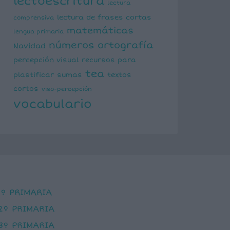
lectoescritura
lectura
lectura de frases cortas
comprensiva
matemáticas
lengua primaria
números
ortografía
Navidad
percepción visual
recursos para
tea
plastificar
sumas
textos
cortos
viso-percepción
vocabulario
1º PRIMARIA
2º PRIMARIA
3º PRIMARIA