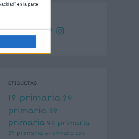
vacidad" en la parte
SÍGUENOS
X
Facebook
YouTube
Pinterest
Instagram
ETIQUETAS
1º primaria
2º
primaria
3º
primaria
4º primaria
5º primaria
6º primaria
abn