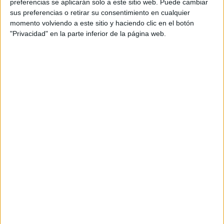
preferencias se aplicarán solo a este sitio web. Puede cambiar
sus preferencias o retirar su consentimiento en cualquier
momento volviendo a este sitio y haciendo clic en el botón
"Privacidad" en la parte inferior de la página web.
Comparte esto:
Archivado en:
Gramatica
Etiquetado con:
4º primaria
,
5º primaria
,
gramática
,
preposiciones