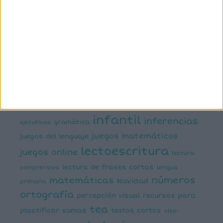
atención
ayudas visuales
comprensión lectora
conciencia fonológica
conciencia
semántica
cálculo
conciencia silábica
dislexia
ELE
mental
emociones
escritura
estimulación del lenguaje
creativa
expresión escrita
expresión oral
funciones
infantil
inferencias
ejecutivas
gramática
juegos matemáticos
juegos del lenguaje
lectoescritura
juegos online
lectura
lectura de frases cortas
comprensiva
lengua
números
matemáticas
Navidad
primaria
ortografía
percepción visual
recursos para
tea
plastificar
sumas
textos cortos
viso-