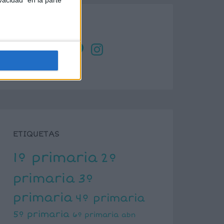
SÍGUENOS
X
Facebook
YouTube
Pinterest
Instagram
ETIQUETAS
1º primaria
2º
primaria
3º
primaria
4º primaria
5º primaria
6º primaria
abn