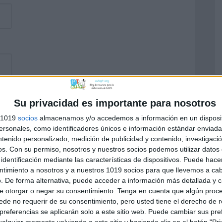
Su privacidad es importante para nosotros
s 1019
socios
almacenamos y/o accedemos a información en un disposit
sonales, como identificadores únicos e información estándar enviada 
ntenido personalizado, medición de publicidad y contenido, investigaci
os.
Con su permiso, nosotros y nuestros socios podemos utilizar datos 
identificación mediante las características de dispositivos. Puede hacer
ntimiento a nosotros y a nuestros 1019 socios para que llevemos a ca
. De forma alternativa, puede acceder a información más detallada y 
e otorgar o negar su consentimiento.
Tenga en cuenta que algún proc
de no requerir de su consentimiento, pero usted tiene el derecho de r
referencias se aplicarán solo a este sitio web. Puede cambiar sus pref
alquier momento volviendo a este sitio y haciendo clic en el botón "Pri