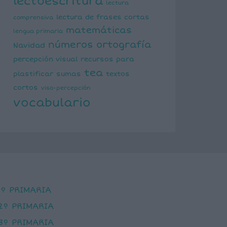
lectoescritura
lectura
lectura de frases cortas
comprensiva
matemáticas
lengua primaria
números
ortografía
Navidad
percepción visual
recursos para
tea
plastificar
sumas
textos
cortos
viso-percepción
vocabulario
1º PRIMARIA
2º PRIMARIA
3º PRIMARIA