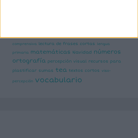
expresión escrita
expresión oral
funciones
infantil
inferencias
ejecutivas
gramática
juegos matemáticos
juegos del lenguaje
lectoescritura
juegos online
lectura
lectura de frases cortas
comprensiva
lengua
números
matemáticas
Navidad
primaria
ortografía
percepción visual
recursos para
tea
plastificar
sumas
textos cortos
viso-
vocabulario
percepción