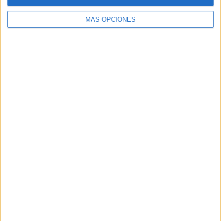
MÁS OPCIONES
Deja una respuesta
Tu dirección de correo electrónico no
será publicada.
Los campos obligatorios
están marcados con
*
Comentario
*
Nombre
*