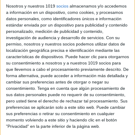
La escuela
Nosotros y nuestros 1019
socios
almacenamos y/o accedemos
Otro
a información en un dispositivo, como cookies, y procesamos
datos personales, como identificadores únicos e información
estándar enviada por un dispositivo para publicidad y contenido
Paso 2: ¿Dónde está ubicado
personalizado, medición de publicidad y contenido,
este lugar?
investigación de audiencia y desarrollo de servicios.
Con su
permiso, nosotros y nuestros socios podemos utilizar datos de
Ubicar el lugar ayuda a dar contexto a
localización geográfica precisa e identificación mediante las
la descripción. ¿Está cerca del mar? ¿O
características de dispositivos. Puede hacer clic para otorgarnos
en el campo? Esta pequeña información
su consentimiento a nosotros y a nuestros 1019 socios para
que llevemos a cabo el procesamiento previamente descrito. De
hace que el lector se sitúe mentalmente
forma alternativa, puede acceder a información más detallada y
en el entorno y enriquece la descripción.
cambiar sus preferencias antes de otorgar o negar su
consentimiento.
Tenga en cuenta que algún procesamiento de
Paso 3: ¿Cómo es el entorno o
sus datos personales puede no requerir de su consentimiento,
paisaje del lugar?
pero usted tiene el derecho de rechazar tal procesamiento. Sus
preferencias se aplicarán solo a este sitio web. Puede cambiar
Aquí es donde pueden desarrollar el
sus preferencias o retirar su consentimiento en cualquier
momento volviendo a este sitio y haciendo clic en el botón
aspecto visual del lugar. Con opciones
"Privacidad" en la parte inferior de la página web.
sobre la vegetación, los elementos