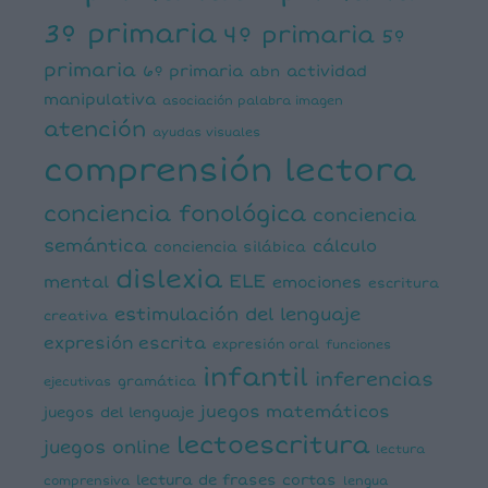
3º primaria
4º primaria
5º
primaria
6º primaria
actividad
abn
manipulativa
asociación palabra imagen
atención
ayudas visuales
comprensión lectora
conciencia fonológica
conciencia
semántica
cálculo
conciencia silábica
dislexia
ELE
mental
emociones
escritura
estimulación del lenguaje
creativa
expresión escrita
expresión oral
funciones
infantil
inferencias
ejecutivas
gramática
juegos matemáticos
juegos del lenguaje
lectoescritura
juegos online
lectura
lectura de frases cortas
comprensiva
lengua