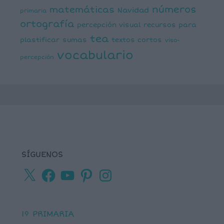
números
matemáticas
Navidad
primaria
ortografía
percepción visual
recursos para
tea
plastificar
sumas
textos cortos
viso-
vocabulario
percepción
SÍGUENOS
X
Facebook
YouTube
Pinterest
Instagram
1º PRIMARIA