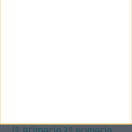
SÍGUENOS
X
Facebook
YouTube
Pinterest
Instagram
ETIQUETAS
1º primaria
2º primaria