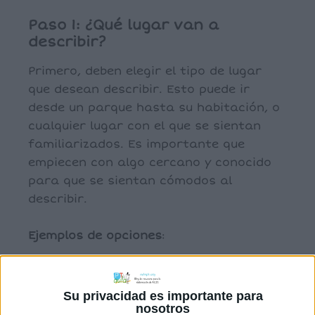
Paso 1: ¿Qué lugar van a
describir?
Primero, deben elegir el tipo de lugar
que desean describir. Esto puede ir
desde un parque hasta su habitación, o
cualquier lugar con el que se sientan
familiarizados. Es importante que
empiecen con algo cercano y conocido
para que se sientan cómodos al
describir.
Ejemplos de opciones
:
Una playa
Un parque
Su privacidad es importante para
Una montaña
nosotros