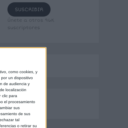
SUSCRIBIR
Únete a otros 96K
suscriptores
ivo, como cookies, y
por un dispositivo
ón de audiencia y
de localización
 clic para
bo el procesamiento
cambiar sus
esamiento de sus
echazar tal
erencias o retirar su