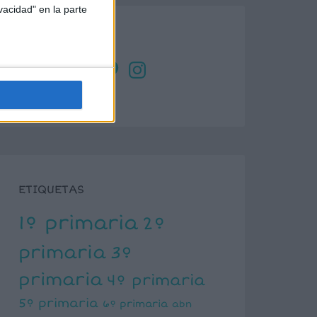
vacidad" en la parte
SÍGUENOS
X
Facebook
YouTube
Pinterest
Instagram
ETIQUETAS
1º primaria
2º
primaria
3º
primaria
4º primaria
5º primaria
6º primaria
abn