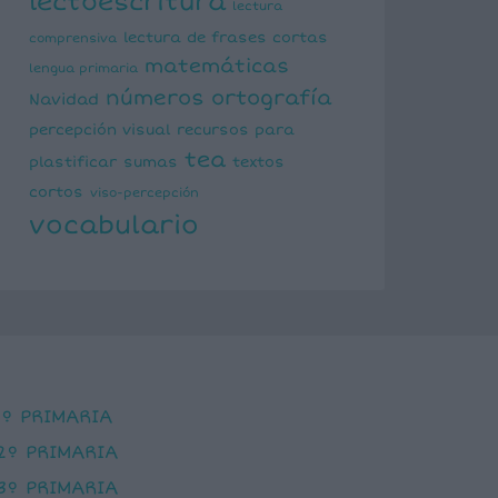
lectoescritura
lectura
lectura de frases cortas
comprensiva
matemáticas
lengua primaria
números
ortografía
Navidad
percepción visual
recursos para
tea
plastificar
sumas
textos
cortos
viso-percepción
vocabulario
1º PRIMARIA
2º PRIMARIA
3º PRIMARIA