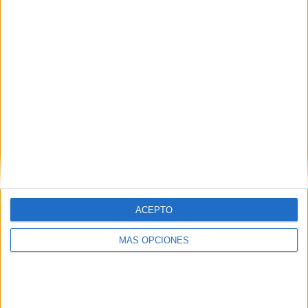
Recibir un correo electrónico con los
siguientes comentarios a esta
entrada.
Recibir un correo electrónico con cada
nueva entrada.
ACEPTO
MÁS OPCIONES
APLICACIONES AULAPT