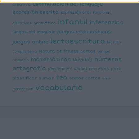
estimulación del lenguaje
creativa
expresión escrita
expresión oral
funciones
infantil
inferencias
ejecutivas
gramática
juegos matemáticos
juegos del lenguaje
lectoescritura
juegos online
lectura
lectura de frases cortas
comprensiva
lengua
números
matemáticas
Navidad
primaria
ortografía
percepción visual
recursos para
tea
plastificar
sumas
textos cortos
viso-
vocabulario
percepción