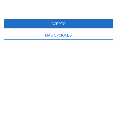
Recibir un correo electrónico con los
siguientes comentarios a esta
entrada.
ACEPTO
Recibir un correo electrónico con cada
MÁS OPCIONES
nueva entrada.
APLICACIONES AULAPT