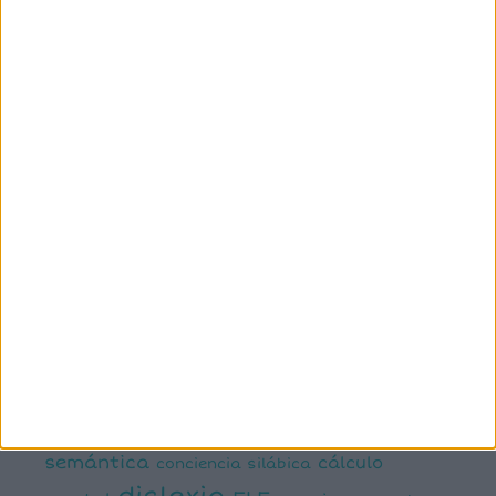
ETIQUETAS
1º primaria
2º primaria
3º primaria
4º primaria
5º
primaria
6º primaria
actividad
abn
manipulativa
asociación palabra imagen
atención
ayudas visuales
comprensión lectora
conciencia fonológica
conciencia
semántica
cálculo
conciencia silábica