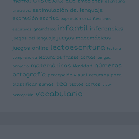
dislexia
ELE
mental
emociones
escritura
estimulación del lenguaje
creativa
expresión escrita
expresión oral
funciones
infantil
inferencias
ejecutivas
gramática
juegos matemáticos
juegos del lenguaje
lectoescritura
juegos online
lectura
lectura de frases cortas
comprensiva
lengua
números
matemáticas
Navidad
primaria
ortografía
percepción visual
recursos para
tea
plastificar
sumas
textos cortos
viso-
vocabulario
percepción