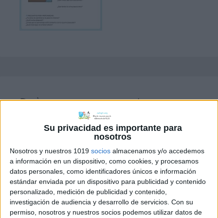
Deja una respuesta
Tu dirección de correo electrónico no
Su privacidad es importante para
será publicada.
Los campos obligatorios
nosotros
están marcados con
*
Nosotros y nuestros 1019
socios
almacenamos y/o accedemos
a información en un dispositivo, como cookies, y procesamos
datos personales, como identificadores únicos e información
Comentario
*
estándar enviada por un dispositivo para publicidad y contenido
personalizado, medición de publicidad y contenido,
investigación de audiencia y desarrollo de servicios.
Con su
permiso, nosotros y nuestros socios podemos utilizar datos de