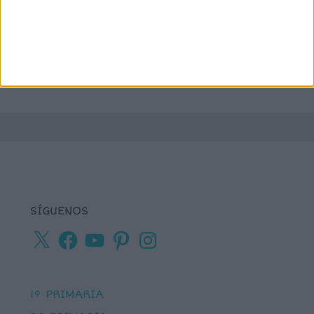
números
matemáticas
Navidad
primaria
ortografía
percepción visual
recursos para
tea
plastificar
sumas
textos cortos
viso-
vocabulario
percepción
SÍGUENOS
X
Facebook
YouTube
Pinterest
Instagram
1º PRIMARIA