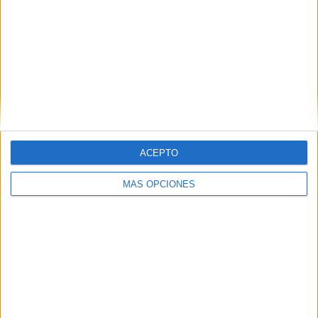
Introduce tu correo electrónico para
suscribirte a este blog y recibir
notificaciones de nuevas entradas.
Dirección
de
email
SUSCRIBIR
Únete a otros 96K suscriptores
ACEPTO
MÁS OPCIONES