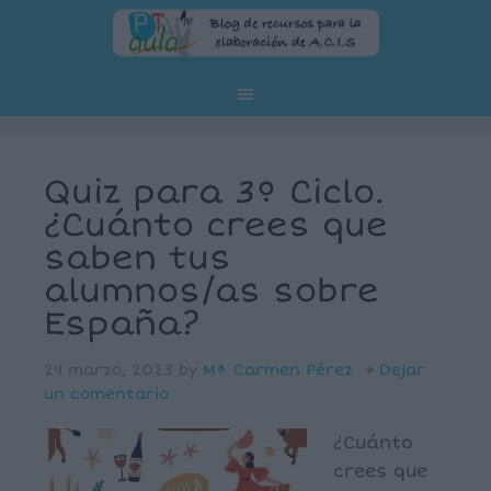
Quiz para 3º Ciclo.
¿Cuánto crees que
saben tus
alumnos/as sobre
España?
24 marzo, 2023
by
Mª Carmen Pérez
Dejar
un comentario
¿Cuánto
crees que