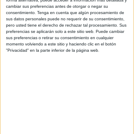
24 marzo, 2023
by
Mª Carmen Pérez
Dejar
cambiar sus preferencias antes de otorgar o negar su
un comentario
consentimiento.
Tenga en cuenta que algún procesamiento de
sus datos personales puede no requerir de su consentimiento,
Este quiz
pero usted tiene el derecho de rechazar tal procesamiento. Sus
está
preferencias se aplicarán solo a este sitio web. Puede cambiar
diseñado
sus preferencias o retirar su consentimiento en cualquier
momento volviendo a este sitio y haciendo clic en el botón
"Privacidad" en la parte inferior de la página web.
especialmente para los alumnos del
primer ciclo de primaria, y cuenta con
preguntas que cubren una variedad de
temas interesantes y educativos. En
este quiz, los estudiantes tendrán la