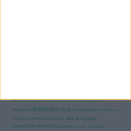
ETIQUETAS
1º primaria
2º primaria
3º primaria
4º primaria
5º
primaria
6º primaria
actividad
abn
manipulativa
asociación palabra imagen
atención
ayudas visuales
comprensión lectora
conciencia fonológica
conciencia
semántica
cálculo
conciencia silábica
dislexia
ELE
mental
emociones
escritura
estimulación del lenguaje
creativa
expresión escrita
expresión oral
funciones