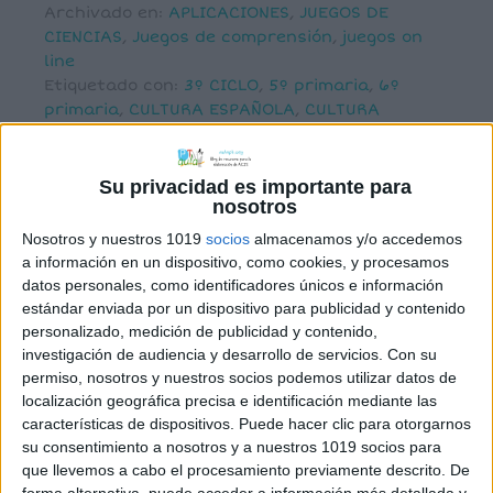
Archivado en:
APLICACIONES
,
JUEGOS DE
CIENCIAS
,
Juegos de comprensión
,
juegos on
line
Etiquetado con:
3º CICLO
,
5º primaria
,
6º
primaria
,
CULTURA ESPAÑOLA
,
CULTURA
GENERAL
,
QUIZ
Su privacidad es importante para
nosotros
Nosotros y nuestros 1019
socios
almacenamos y/o accedemos
a información en un dispositivo, como cookies, y procesamos
¡Ponte a prueba con
datos personales, como identificadores únicos e información
nuestro quiz
estándar enviada por un dispositivo para publicidad y contenido
personalizado, medición de publicidad y contenido,
interactivo de
investigación de audiencia y desarrollo de servicios.
Con su
cultura general para
permiso, nosotros y nuestros socios podemos utilizar datos de
localización geográfica precisa e identificación mediante las
alumnos de primer
características de dispositivos. Puede hacer clic para otorgarnos
ciclo de primaria!
su consentimiento a nosotros y a nuestros 1019 socios para
que llevemos a cabo el procesamiento previamente descrito. De
forma alternativa, puede acceder a información más detallada y