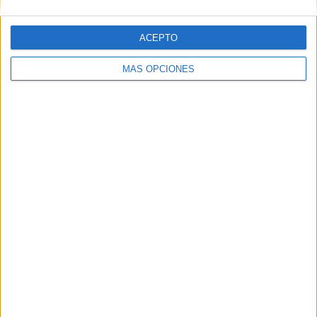
ESPAÑOLA (.pps)
ACEPTO
Archivado en:
JUEGOS DE CIENCIAS
,
juegos on
MÁS OPCIONES
line
,
Naturales
,
Sociales
Etiquetado con:
ciencias naturales
,
ciencias
sociales
,
juegos online
APLICACIONES AULAPT