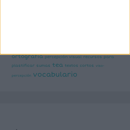
expresión escrita
expresión oral
funciones
infantil
inferencias
ejecutivas
gramática
juegos matemáticos
juegos del lenguaje
lectoescritura
juegos online
lectura
lectura de frases cortas
comprensiva
lengua
números
matemáticas
Navidad
primaria
ortografía
percepción visual
recursos para
tea
plastificar
sumas
textos cortos
viso-
vocabulario
percepción