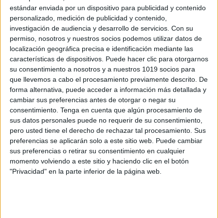
Iniciación a la lectoescritura.
estándar enviada por un dispositivo para publicidad y contenido
Cartas para aprender a lee
r.
personalizado, medición de publicidad y contenido,
investigación de audiencia y desarrollo de servicios.
Con su
Conciencia fonológica
permiso, nosotros y nuestros socios podemos utilizar datos de
Estimulación del lenguaje infantil
localización geográfica precisa e identificación mediante las
Refuerzo para Verano Infantil 4
características de dispositivos. Puede hacer clic para otorgarnos
años
su consentimiento a nosotros y a nuestros 1019 socios para
que llevemos a cabo el procesamiento previamente descrito. De
REFUERZO PARA VERANO INFANTIL 5
forma alternativa, puede acceder a información más detallada y
AÑOS
cambiar sus preferencias antes de otorgar o negar su
Canciones infantiles para entrenar
consentimiento.
Tenga en cuenta que algún procesamiento de
la mente: aprendo a pensar
sus datos personales puede no requerir de su consentimiento,
pero usted tiene el derecho de rechazar tal procesamiento. Sus
cantando
preferencias se aplicarán solo a este sitio web. Puede cambiar
DIBUJAR LA PARTE QUE FALTA. 10
sus preferencias o retirar su consentimiento en cualquier
SIMETRÍAS DE ANIMALES
momento volviendo a este sitio y haciendo clic en el botón
Más de 150 actividades para
"Privacidad" en la parte inferior de la página web.
trabajar la creatividad y el
pensamiento divergente en niños de
3 a 6 años